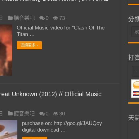
 日
聽音樂吧
0
73
分
Official Music video for “Clash Of The
分
Titan …
類
閱讀更多 »
打
at Unknown (2012) // Official Music
 日
聽音樂吧
0
30
天
purchase on: http://goo.gl/JAUQoy
digital download …