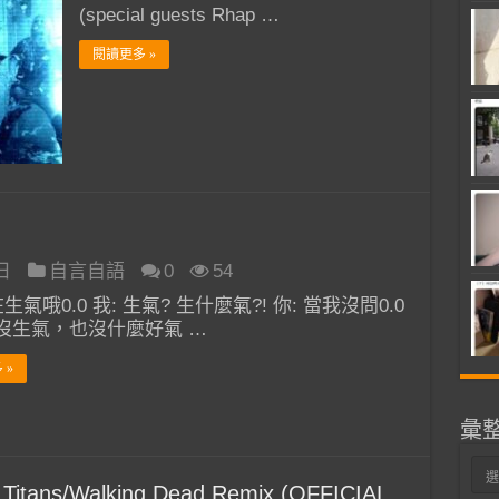
(special guests Rhap …
閱讀更多 »
 日
自言自語
0
54
在生氣哦0.0 我: 生氣? 生什麼氣?! 你: 當我沒問0.0
沒生氣，也沒什麼好氣 …
 »
彙
彙
Titans/Walking Dead Remix (OFFICIAL
整