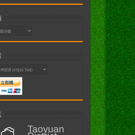
類
賞
氣
Taoyuan