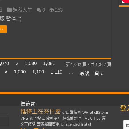
 日
遊戲人生
0
253
 暫停 :'(
 »
,070
«
1,080
1,081
第 1,082 頁，共 1,367 頁
»
1,090
1,100
1,110
...
最後一頁 »
標籤雲
登
推特上在夯什麼
少康戰情室
WP-ShellStorm
VPS
後門程式
效率提升
網路酸路湯
TALK
Tips
麗
文正經話
華視新聞廣場
Unattended Install