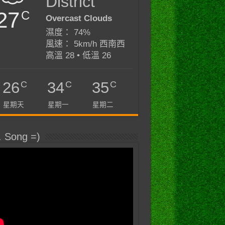
District
27
C
Overcast Clouds
濕度： 74%
風速： 5km/h 西南西
高溫 28 • 低溫 26
C
C
C
26
34
35
星期天
星期一
星期二
. Song =)