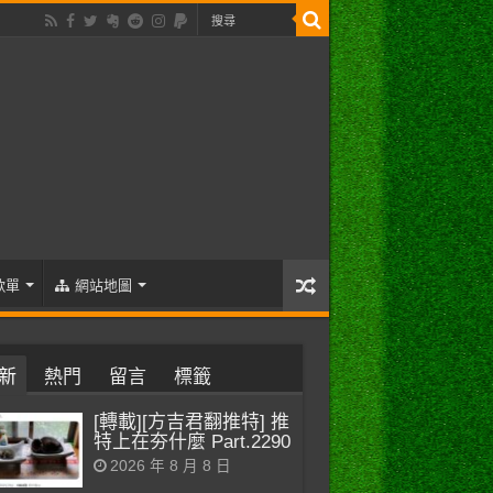
歌單
網站地圖
新
熱門
留言
標籤
[轉載][方吉君翻推特] 推
特上在夯什麼 Part.2290
2026 年 8 月 8 日