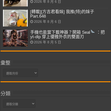
2026 年 8 月 6 日
[轉載][方吉君看妹] 我推(特)的妹子
Part.648
2026 年 8 月 6 日
手機也能當下載神器？開箱 Seal
：把
yt-dlp 穿上優雅外衣的雙面刃
2026 年 8 月 5 日
彙整
彙
整
分類
分
類