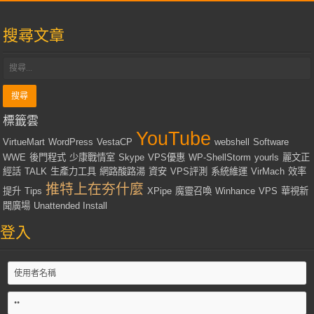
搜尋文章
標籤雲
YouTube
VirtueMart
WordPress
VestaCP
webshell
Software
WWE
後門程式
少康戰情室
Skype
VPS優惠
WP-ShellStorm
yourls
麗文正
經話
TALK
生產力工具
網路酸路湯
資安
VPS評測
系統維運
VirMach
效率
推特上在夯什麼
提升
Tips
XPipe
魔靈召喚
Winhance
VPS
華視新
聞廣場
Unattended Install
登入