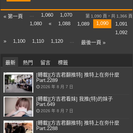
...
1,060
1,070
« 第一頁
第 1,090 頁，共 1,366 頁
1,090
1,080
«
1,088
1,089
1,091
1,092
»
1,100
1,110
1,120
...
最後一頁 »
最新
熱門
留言
標籤
[轉載][方吉君翻推特] 推特上在夯什麼
Part.2289
2026 年 8 月 7 日
[轉載][方吉君看妹] 我推(特)的妹子
Part.649
2026 年 8 月 7 日
[轉載][方吉君翻推特] 推特上在夯什麼
Part.2288