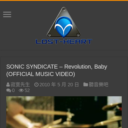
SONIC SYNDICATE – Revolution, Baby
(OFFICIAL MUSIC VIDEO)
寂寞先生
2010 年 5 月 20 日
聽音樂吧
0
52