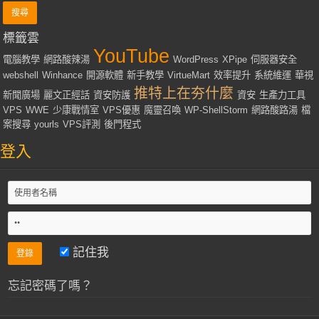
標籤雲
YouTube
電腦教學
網路酸辣湯
WordPress
XPipe
伺服器安全
webshell
Winhance
開源軟體
新手教學
VirtueMart
效率提升
系統維運
華視
推特上在夯什麼
新聞廣場
麗文正經話
資安防護
資安
生產力工具
VPS
WWE
少康戰情室
VPS優惠
魔靈召喚
WP-ShellStorm
網路酸路湯
檔
案搜尋
yourls
VPS評測
後門程式
登入
記住我
忘記密碼了嗎？