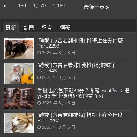
»
1,160
1,170
1,180
...
最後一頁 »
最新
熱門
留言
標籤
[轉載][方吉君翻推特] 推特上在夯什麼
Part.2288
2026 年 8 月 6 日
[轉載][方吉君看妹] 我推(特)的妹子
Part.648
2026 年 8 月 6 日
手機也能當下載神器？開箱 Seal
：把
yt-dlp 穿上優雅外衣的雙面刃
2026 年 8 月 5 日
[轉載][方吉君翻推特] 推特上在夯什麼
Part.2287
2026 年 8 月 5 日