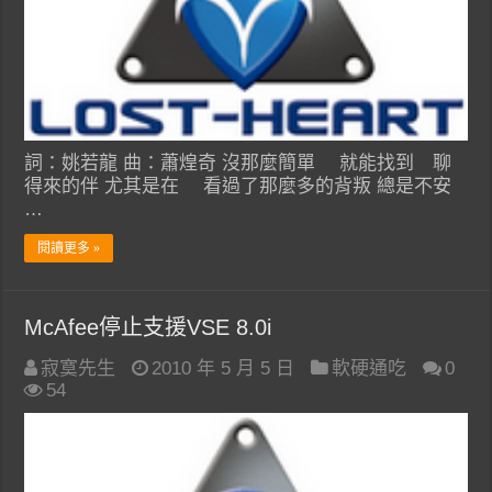
詞：姚若龍 曲：蕭煌奇 沒那麼簡單 就能找到 聊
得來的伴 尤其是在 看過了那麼多的背叛 總是不安
…
閱讀更多 »
McAfee停止支援VSE 8.0i
寂寞先生
2010 年 5 月 5 日
軟硬通吃
0
54