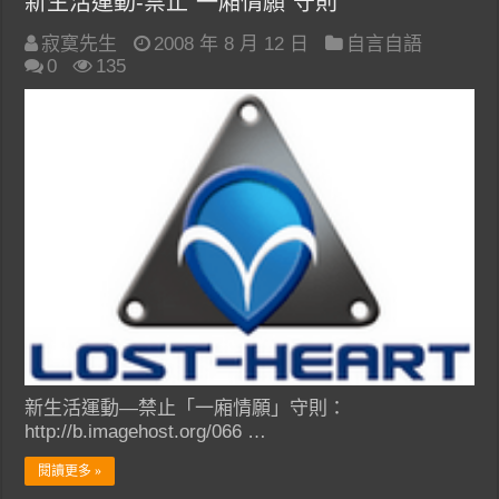
新生活運動-禁止“一廂情願”守則
寂寞先生
2008 年 8 月 12 日
自言自語
0
135
新生活運動—禁止「一廂情願」守則：
http://b.imagehost.org/066 …
閱讀更多 »