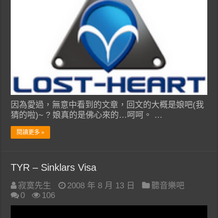
因為愛過，無意中看到的文章，回文的大概是娘吧(我
猜的啦)~ ? 娘真的是佛心來的…呵呵。 …
閱讀更多 »
TYR – Sinklars Visa
寂寞先生
2008 年 8 月 13 日
聽音樂吧
0
106