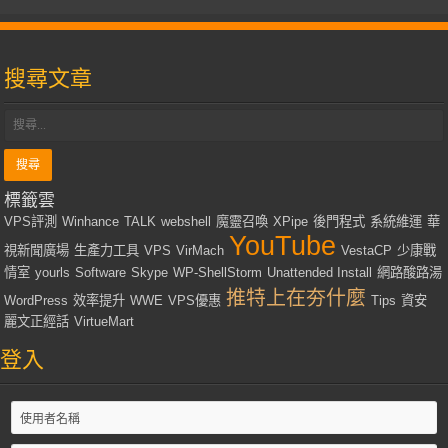
搜尋文章
標籤雲
VPS評測
Winhance
TALK
webshell
魔靈召喚
XPipe
後門程式
系統維運
華
YouTube
視新聞廣場
生產力工具
VPS
VirMach
VestaCP
少康戰
情室
yourls
Software
Skype
WP-ShellStorm
Unattended Install
網路酸路湯
推特上在夯什麼
WordPress
效率提升
WWE
VPS優惠
Tips
資安
麗文正經話
VirtueMart
登入