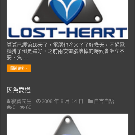
算算已經第18天了，電腦也ㄔㄨㄚ了好幾天，不過電
腦掛了倒是還好，之前兩次電腦壞掉的時候會坐立不
安，焦 …
閱讀更多 »
因為愛過
寂寞先生
2008 年 8 月 14 日
自言自語
0
60