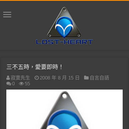
三不五時，愛要即時！
寂寞先生
2008 年 8 月 15 日
自言自語
0
55