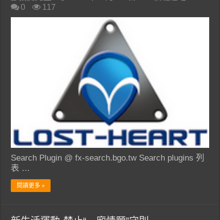
0
117
Search Plugin @ fx-search.bgo.tw Search plugins 列
表 …
閱讀更多 »