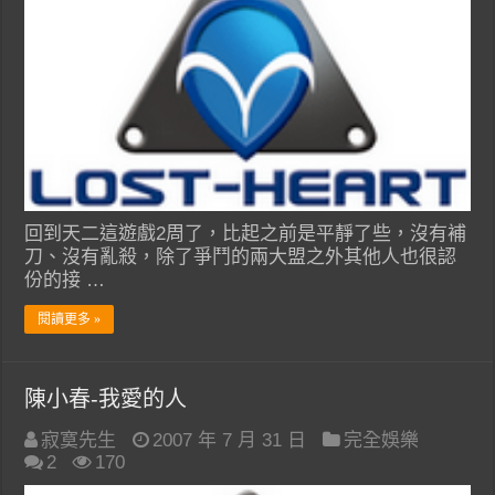
回到天二這遊戲2周了，比起之前是平靜了些，沒有補
刀、沒有亂殺，除了爭鬥的兩大盟之外其他人也很認
份的接 …
閱讀更多 »
陳小春-我愛的人
寂寞先生
2007 年 7 月 31 日
完全娛樂
2
170