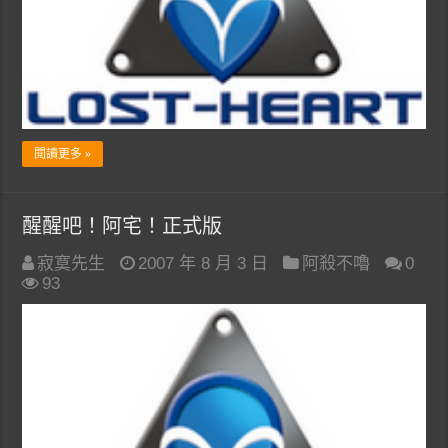
閱讀更多 »
醒醒吧！阿宅！正式版
寂寞先生
2007 年 8 月 3 日
阿殺不嚕
0
93