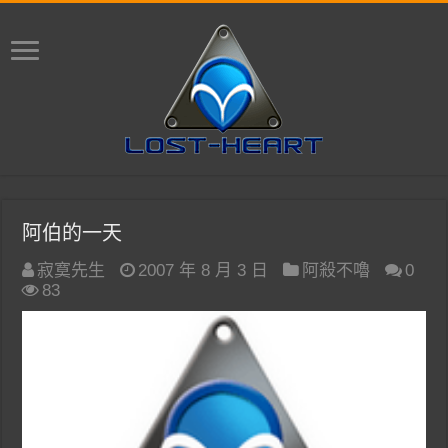
阿伯的一天
寂寞先生
2007 年 8 月 3 日
阿殺不嚕
0
83