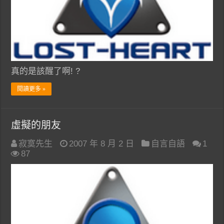
真的是該醒了啊! ?
閱讀更多 »
虛擬的朋友
寂寞先生
2007 年 8 月 2 日
自言自語
1
87