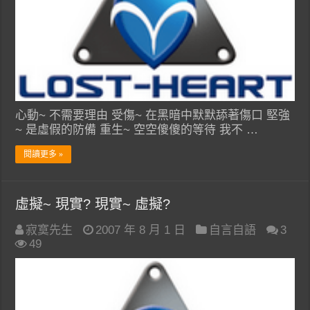
心動~ 不需要理由 受傷~ 在黑暗中默默舔著傷口 堅強
~ 是虛假的防備 重生~ 空空傻傻的等待 我不 …
閱讀更多 »
虛擬~ 現實? 現實~ 虛擬?
寂寞先生
2007 年 8 月 1 日
自言自語
3
49