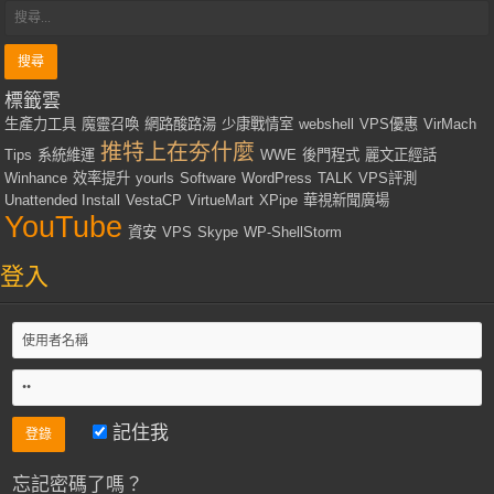
標籤雲
生產力工具
魔靈召喚
網路酸路湯
少康戰情室
webshell
VPS優惠
VirMach
推特上在夯什麼
Tips
系統維運
WWE
後門程式
麗文正經話
Winhance
效率提升
yourls
Software
WordPress
TALK
VPS評測
Unattended Install
VestaCP
VirtueMart
XPipe
華視新聞廣場
YouTube
資安
VPS
Skype
WP-ShellStorm
登入
記住我
忘記密碼了嗎？