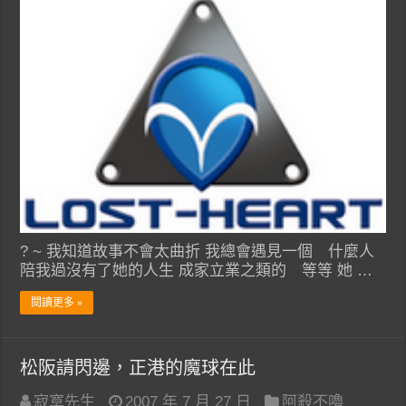
? ~ 我知道故事不會太曲折 我總會遇見一個 什麼人
陪我過沒有了她的人生 成家立業之類的 等等 她 …
閱讀更多 »
松阪請閃邊，正港的魔球在此
寂寞先生
2007 年 7 月 27 日
阿殺不嚕