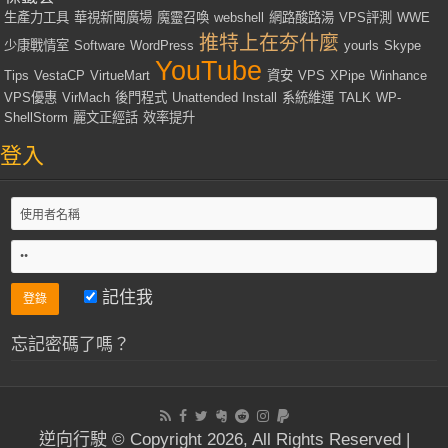
生產力工具
華視新聞廣場
魔靈召喚
webshell
網路酸路湯
VPS評測
WWE
推特上在夯什麼
少康戰情室
Software
WordPress
yourls
Skype
YouTube
Tips
VestaCP
VirtueMart
資安
VPS
XPipe
Winhance
VPS優惠
VirMach
後門程式
Unattended Install
系統維運
TALK
WP-
ShellStorm
麗文正經話
效率提升
登入
記住我
忘記密碼了嗎？
逆向行駛 © Copyright 2026, All Rights Reserved |