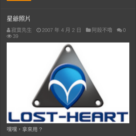
星爺照片
寂寞先生
2007 年 4 月 2 日
阿殺不嚕
0
39
嘿嘿，拿來用 ?