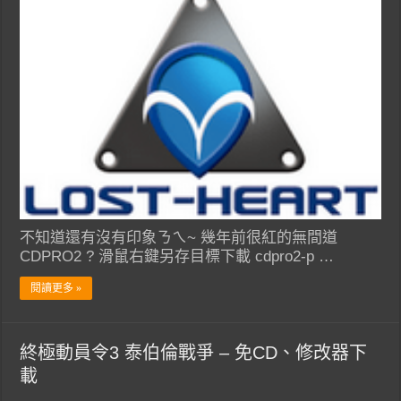
不知道還有沒有印象ㄋㄟ~ 幾年前很紅的無間道
CDPRO2 ? 滑鼠右鍵另存目標下載 cdpro2-p …
閱讀更多 »
終極動員令3 泰伯倫戰爭 – 免CD、修改器下
載