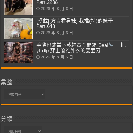
Part.2288
2026 年 8 月 6 日
[轉載][方吉君看妹] 我推(特)的妹子
Part.648
2026 年 8 月 6 日
手機也能當下載神器？開箱 Seal
：把
yt-dlp 穿上優雅外衣的雙面刃
2026 年 8 月 5 日
彙整
彙
整
分類
分