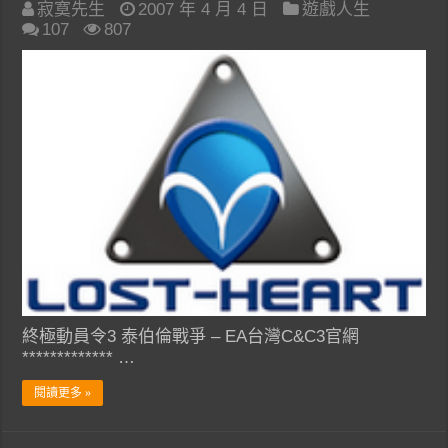
寂寞先生
2007 年 4 月 4 日
遊戲人生
107
807
終極動員令3 泰伯倫戰爭 – EA台灣C&C3官網
************* …
閱讀更多 »