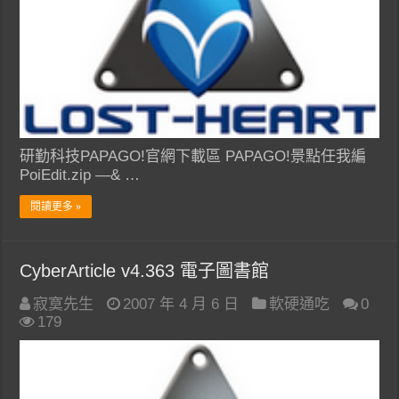
研勤科技PAPAGO!官網下載區 PAPAGO!景點任我編
PoiEdit.zip —& …
閱讀更多 »
CyberArticle v4.363 電子圖書館
寂寞先生
2007 年 4 月 6 日
軟硬通吃
0
179