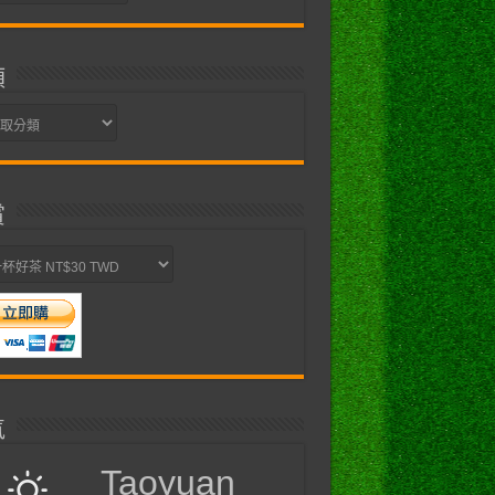
類
賞
氣
Taoyuan