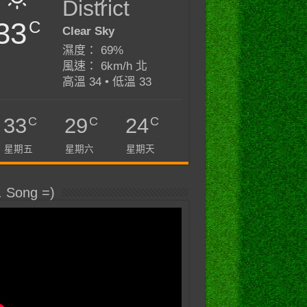
District
33
C
Clear Sky
濕度： 69%
風速： 6km/h 北
高溫 34 • 低溫 33
C
C
C
33
29
24
星期五
星期六
星期天
. Song =)