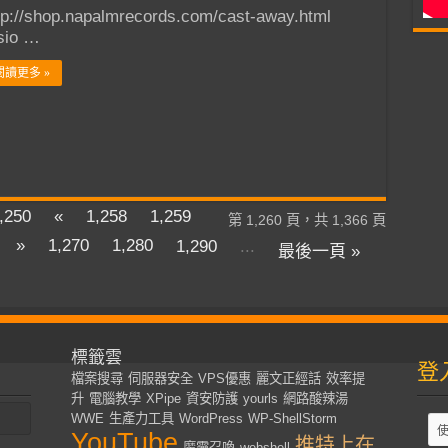
tp://shop.napalmrecords.com/cast-away.html
sio …
閱讀更多 »
,250
«
1,258
1,259
第 1,260 頁，共 1,366 頁
»
1,270
1,280
1,290
...
最後一頁 »
標籤雲
登
檔案搜尋
伺服器安全
VPS優惠
麗文正經話
效率提
升
電腦教學
XPipe
資安防護
yourls
網路酸辣湯
WWE
生產力工具
WordPress
WP-ShellStorm
YouTube
推特上在
魔靈召喚
webshell