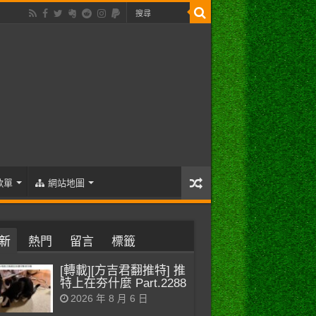
歌單
網站地圖
新
熱門
留言
標籤
[轉載][方吉君翻推特] 推
特上在夯什麼 Part.2288
2026 年 8 月 6 日