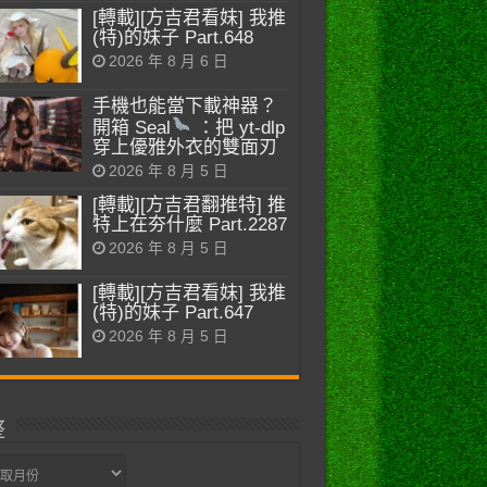
[轉載][方吉君看妹] 我推
(特)的妹子 Part.648
2026 年 8 月 6 日
手機也能當下載神器？
開箱 Seal
：把 yt-dlp
穿上優雅外衣的雙面刃
2026 年 8 月 5 日
[轉載][方吉君翻推特] 推
特上在夯什麼 Part.2287
2026 年 8 月 5 日
[轉載][方吉君看妹] 我推
(特)的妹子 Part.647
2026 年 8 月 5 日
整