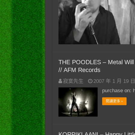
THE POODLES – Metal Will St
// AFM Records
寂寞先生
2007 年 1 月 19 
purchase on: h
閱讀更多 »
KORPIKLAANI – Happy Littl