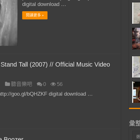
digital download …
閱讀更多 »
and Tall (2007) // Official Music Video
日
聽音樂吧
0
56
ttp://goo.gl/bQHZKF digital download …
彙
彙
e Boozer