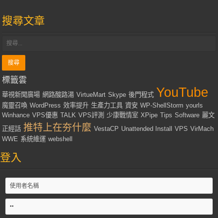
搜尋文章
標籤雲
YouTube
華視新聞廣場
網路酸路湯
VirtueMart
Skype
後門程式
魔靈召喚
WordPress
效率提升
生產力工具
資安
WP-ShellStorm
yourls
Winhance
VPS優惠
TALK
VPS評測
少康戰情室
XPipe
Tips
Software
麗文
推特上在夯什麼
正經話
VestaCP
Unattended Install
VPS
VirMach
WWE
系統維運
webshell
登入