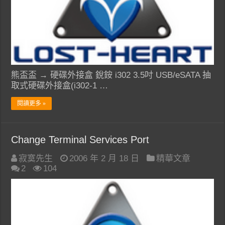
熊盃盃 → 硬碟外接盒 銳銨 i302 3.5吋 USB/eSATA 抽
取式硬碟外接盒(i302-1 …
閱讀更多 »
Change Terminal Services Port
寂寞先生
2006 年 2 月 18 日
精華文章
2
104