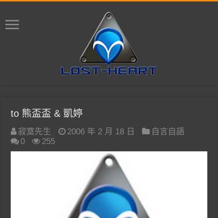
to 熊盃盃 & 凱婷
寂寞先生
2006 年 2 月 18 日
自言自語
0
255