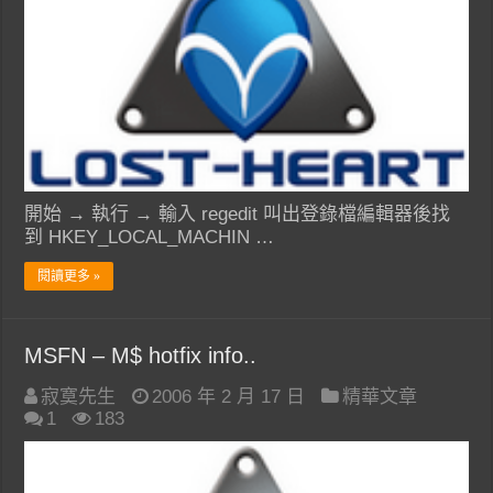
開始 → 執行 → 輸入 regedit 叫出登錄檔編輯器後找
到 HKEY_LOCAL_MACHIN …
閱讀更多 »
MSFN – M$ hotfix info..
寂寞先生
2006 年 2 月 17 日
精華文章
1
183