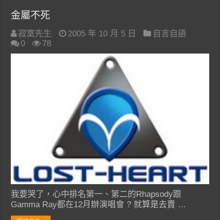
金屬不死
寂寞先生
2005 年 10 月 5 日
自言自語
0
78
我要哭了，心中排名第一、第二的Rhapsody跟
Gamma Ray都在12月辦演唱會 ? 就算是去賣 …