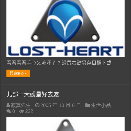
看著看著手心又流汗了 ? 滑鼠右鍵另存目標下載
閱讀更多 »
北部十大觀星好去處
寂寞先生
2005 年 10 月 6 日
生活小品
0
222