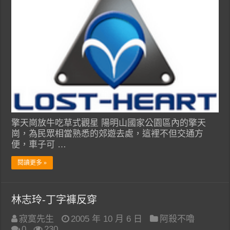
擎天崗放牛吃草式觀星 陽明山國家公園區內的擎天
崗，為民眾相當熟悉的郊遊去處，這裡不但交通方
便，車子可 …
閱讀更多 »
林志玲-丁字褲反穿
寂寞先生
2005 年 10 月 6 日
阿殺不嚕
0
230