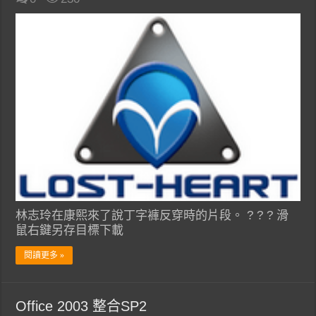
林志玲在康熙來了說丁字褲反穿時的片段。 ? ? ? 滑
鼠右鍵另存目標下載
閱讀更多 »
Office 2003 整合SP2