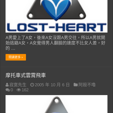
A男愛上了A女，後來A女沒跟A男交往，所以A男就開
始逃避A女，A女覺得男人翻臉的速度不比女人差，好
的 …
閱讀更多 »
摩托車式雲霄飛車
寂寞先生
2005 年 10 月 6 日
阿殺不嚕
0
162