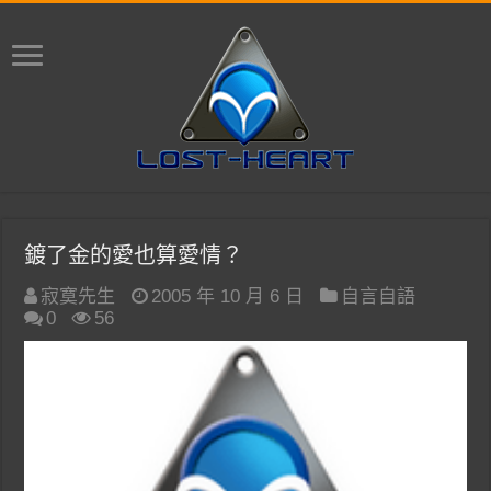
鍍了金的愛也算愛情？
寂寞先生
2005 年 10 月 6 日
自言自語
0
56