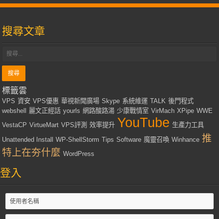
搜尋文章
標籤雲
VPS
資安
VPS優惠
華視新聞廣場
Skype
系統維運
TALK
後門程式
webshell
麗文正經話
yourls
網路酸路湯
少康戰情室
VirMach
XPipe
WWE
YouTube
VestaCP
VirtueMart
VPS評測
效率提升
生產力工具
推
Unattended Install
WP-ShellStorm
Tips
Software
魔靈召喚
Winhance
特上在夯什麼
WordPress
登入