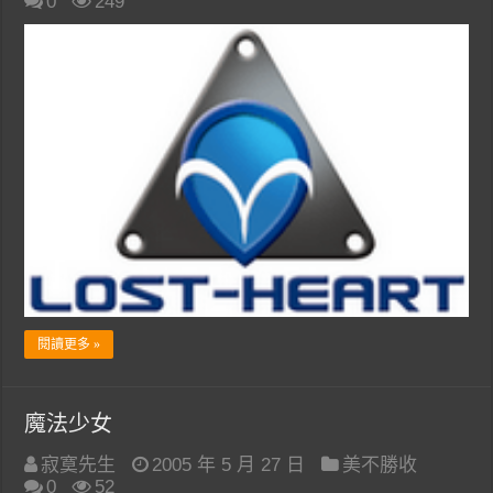
0
249
閱讀更多 »
魔法少女
寂寞先生
2005 年 5 月 27 日
美不勝收
0
52