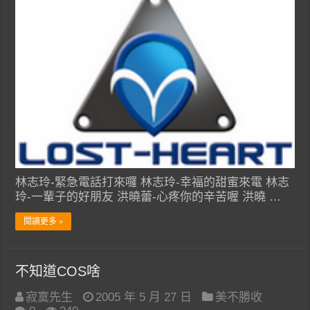
林志玲-緊急電話打來囉 林志玲-幸福的甜蜜來電 林志
玲-一輩子的好朋友 洪曉蕾-心疼你的辛苦喔 洪曉 …
閱讀更多 »
不知道COS啥
寂寞先生
2005 年 5 月 27 日
美不勝收