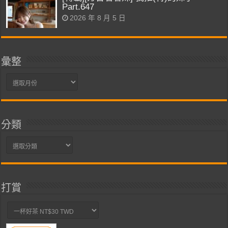
Part.647
2026 年 8 月 5 日
彙整
彙
整
分類
分
類
打賞