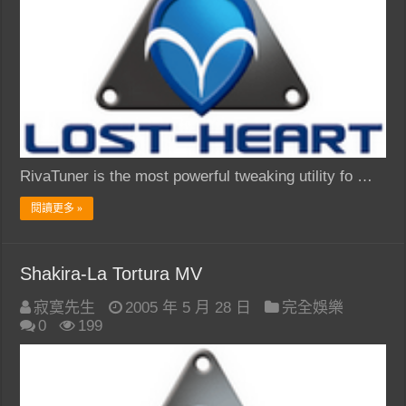
RivaTuner is the most powerful tweaking utility fo …
閱讀更多 »
Shakira-La Tortura MV
寂寞先生
2005 年 5 月 28 日
完全娛樂
0
199