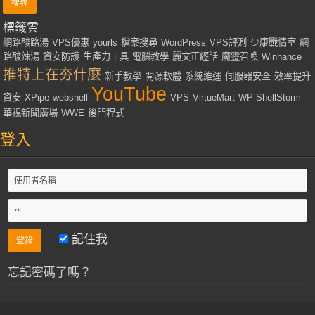
標籤雲
網路酸路湯
VPS優惠
yourls
檔案搜尋
WordPress
VPS評測
少康戰情室
網
路酸辣湯
資安防護
生產力工具
電腦教學
麗文正經話
魔靈召喚
Winhance
推特上在夯什麼
新手教學
開源軟體
系統維運
伺服器安全
效率提升
YouTube
資安
XPipe
webshell
VPS
VirtueMart
WP-ShellStorm
華視新聞廣場
WWE
後門程式
登入
記住我
忘記密碼了嗎？