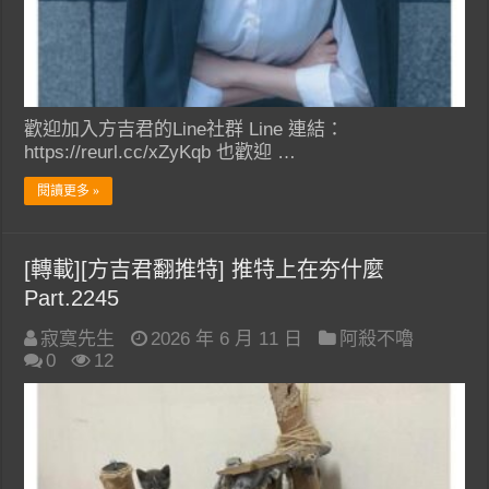
歡迎加入方吉君的Line社群 Line 連結：
https://reurl.cc/xZyKqb 也歡迎 …
閱讀更多 »
[轉載][方吉君翻推特] 推特上在夯什麼
Part.2245
寂寞先生
2026 年 6 月 11 日
阿殺不嚕
0
12