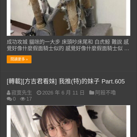
成功攻城 貓咪的一大步 床頭吵床尾和 白虎鯨 難說 感
覺好像什麼假面騎士似的 感覺好像什麼假面騎士似 …
閱讀更多 »
[轉載][方吉君看妹] 我推(特)的妹子 Part.605
寂寞先生
2026 年 6 月 11 日
阿殺不嚕
0
17