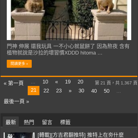
門神 伸展 還我玩具 一不小心就鼠餅了 因為熬夜 含有
植物就說是沙拉的壞習慣XDDD hitoma …
閱讀更多 »
...
10
«
19
20
« 第一頁
第 21 頁，共 1,367 頁
21
22
23
»
30
40
50
...
最後一頁 »
最新
熱門
留言
標籤
[轉載][方吉君翻推特] 推特上在夯什麼