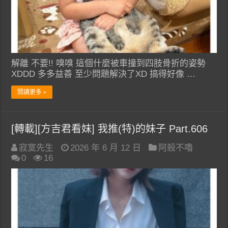
解離 不要!! 嗅嗅 這個什麼被車撞到四肢骨折的姿勢
XDDD 多多益善 至少問題解決了XD 搞得好像 …
閱讀更多 »
[轉載][方吉君看妹] 我推(特)的妹子 Part.606
寂寞先生
2026 年 6 月 12 日
阿殺不嚕
0
16