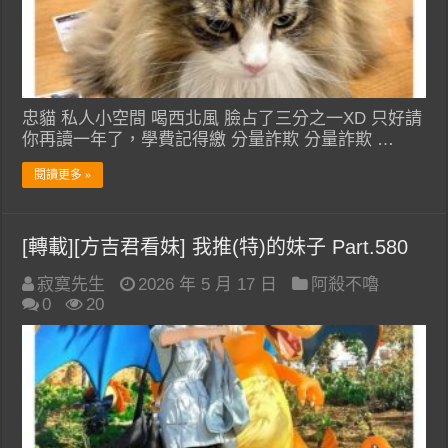
忠貓 私人小空間 喝西北風 臉占了三分之一XD 只好請
你再讀一年了，學費記得繳 分量詐欺 分量詐欺 …
閱讀更多 »
[轉載][方吉君看妹] 我推(特)的妹子 Part.580
寂寞先生
2026 年 5 月 17 日
阿殺不嚕
0
20