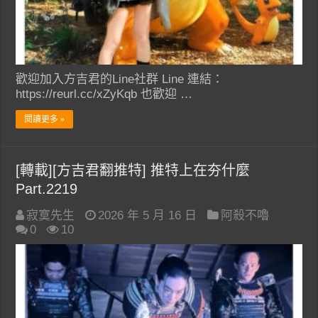
歡迎加入方吉君的Line社群 Line 連結：
https://reurl.cc/xZyKqb 也歡迎 …
閱讀更多 »
[轉載][方吉君翻推特] 推特上在夯什麼
Part.2219
寂寞先生
2026 年 5 月 16 日
阿殺不嚕
0
10