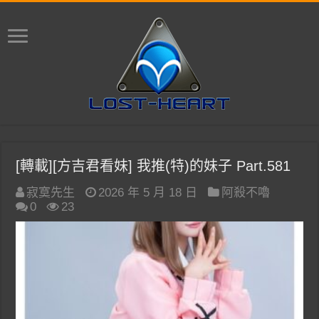
[轉載][方吉君看妹] 我推(特)的妹子 Part.581
寂寞先生
2026 年 5 月 18 日
阿殺不嚕
0
23