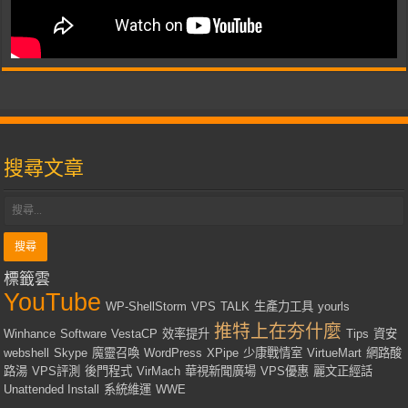
搜尋文章
標籤雲
YouTube
WP-ShellStorm
VPS
TALK
生產力工具
yourls
推特上在夯什麼
Winhance
Software
VestaCP
效率提升
Tips
資安
webshell
Skype
魔靈召喚
WordPress
XPipe
少康戰情室
VirtueMart
網路酸
路湯
VPS評測
後門程式
VirMach
華視新聞廣場
VPS優惠
麗文正經話
Unattended Install
系統維運
WWE