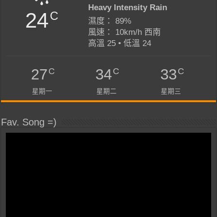
Heavy Intensity Rain
24
C
濕度： 89%
風速： 10km/h 西南
高溫 25 • 低溫 24
C
C
C
27
34
33
星期一
星期二
星期三
Fav. Song =)