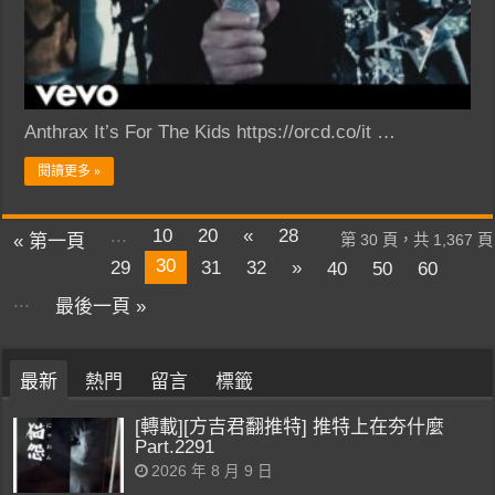
Anthrax It’s For The Kids https://orcd.co/it …
閱讀更多 »
...
10
20
«
28
« 第一頁
第 30 頁，共 1,367 頁
30
29
31
32
»
40
50
60
...
最後一頁 »
最新
熱門
留言
標籤
[轉載][方吉君翻推特] 推特上在夯什麼
Part.2291
2026 年 8 月 9 日