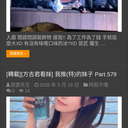
入戲 間諜間諜裝飾物 摸我!! 為了工作為了錢 手就這
麼大XD 有沒有味噌口味的冰?XD 習武 羅生 …
閱讀更多 »
[轉載][方吉君看妹] 我推(特)的妹子 Part.579
寂寞先生
2026 年 5 月 16 日
阿殺不嚕
0
14