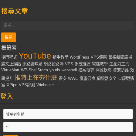
搜尋文章
標籤雲
YouTube
後門程式
新手教學
WordPress
VPS優惠
華視新聞廣場
麗文正經話
網路酸辣湯
網路酸路湯
VPS
系統維運
電腦教學
生產力工具
VirtueMart
WP-ShellStorm
yourls
webshell
檔案搜尋
開源軟體
資安防護
效
推特上在夯什麼
率提升
資安
WWE
魔靈召喚
伺服器安全
少康戰情
室
XPipe
VPS評測
Winhance
登入