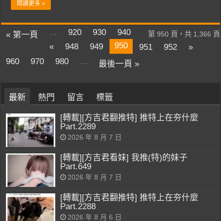
閱讀更多 »
...
920
930
940
« 第一頁
第 950 頁，共 1,366 頁
950
«
948
949
951
952
»
960
970
980
...
最後一頁 »
最新
熱門
留言
標籤
[轉載][方吉君翻推特] 推特上在夯什麼
Part.2289
2026 年 8 月 7 日
[轉載][方吉君看妹] 我推(特)的妹子
Part.649
2026 年 8 月 7 日
[轉載][方吉君翻推特] 推特上在夯什麼
Part.2288
2026 年 8 月 6 日