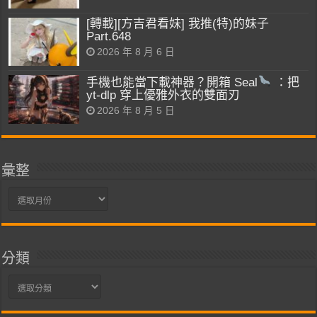
[轉載][方吉君看妹] 我推(特)的妹子
Part.648
2026 年 8 月 6 日
手機也能當下載神器？開箱 Seal
：把
yt-dlp 穿上優雅外衣的雙面刃
2026 年 8 月 5 日
彙整
彙
整
分類
分
類