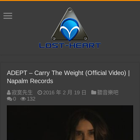
ADEPT – Carry The Weight (Official Video) |
Napalm Records
寂寞先生
2016 年 2 月 19 日
聽音樂吧
0
132