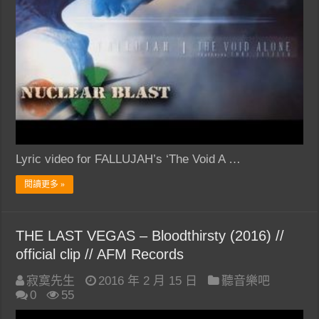
Lyric video for FALLUJAH’s ‘The Void A …
閱讀更多 »
THE LAST VEGAS – Bloodthirsty (2016) //
official clip // AFM Records
寂寞先生
2016 年 2 月 15 日
聽音樂吧
0
55