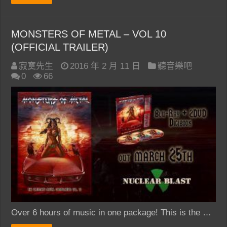
MONSTERS OF METAL – VOL 10
(OFFICIAL TRAILER)
寂寞先生
2016 年 2 月 11 日
聽音樂吧
0
66
Over 6 hours of music in one package! This is the …