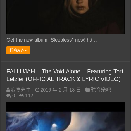
Get the new album “Sleepless” now! htt …
閱讀更多 »
FALLUJAH – The Void Alone – Featuring Tori
Letzler‎ (OFFICIAL TRACK & LYRIC VIDEO)
寂寞先生
2016 年 2 月 18 日
聽音樂吧
0
112