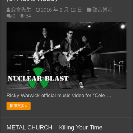
寂寞先生
2016 年 2 月 12 日
聽音樂吧
0
54
Ricky Warwick official music video for “Cele …
閱讀更多 »
METAL CHURCH – Killing Your Time