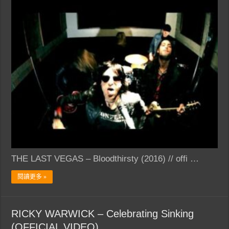
THE LAST VEGAS – Bloodthirsty (2016) // offi …
閱讀更多 »
RICKY WARWICK – Celebrating Sinking
(OFFICIAL VIDEO)