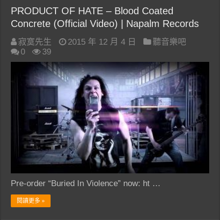
PRODUCT OF HATE – Blood Coated
Concrete (Official Video) | Napalm Records
寂寞先生
2015 年 12 月 4 日
聽音樂吧
0
39
Pre-order “Buried In Violence” now: ht …
閱讀更多 »