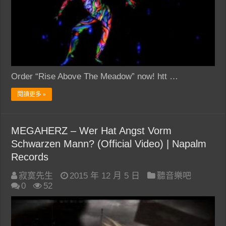
Order “Rise Above The Meadow” now! htt …
閱讀更多 »
MEGAHERZ – Wer Hat Angst Vorm
Schwarzen Mann? (Official Video) | Napalm
Records
寂寞先生
2015 年 12 月 5 日
聽音樂吧
0
52