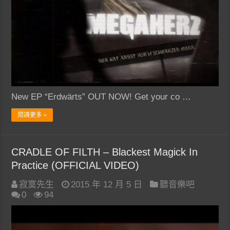
New EP “Erdwärts” OUT NOW! Get your co …
閱讀更多 »
CRADLE OF FILTH – Blackest Magick In
Practice (OFFICIAL VIDEO)
寂寞先生
2015 年 12 月 5 日
聽音樂吧
0
94