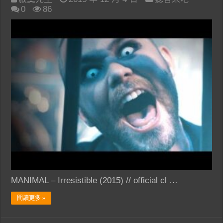
0
86
MANIMAL – Irresistible (2015) // official cl …
閱讀更多 »