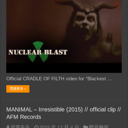
Official CRADLE OF FILTH video for “Blackest …
閱讀更多 »
MANIMAL – Irresistible (2015) // official clip //
AFM Records
寂寞先生
2015 年 12 月 4 日
聽音樂吧