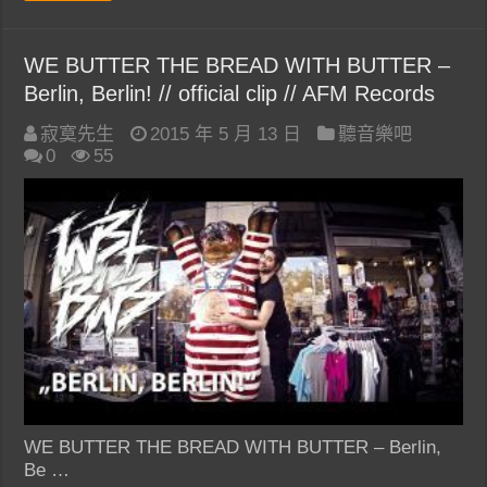
WE BUTTER THE BREAD WITH BUTTER –
Berlin, Berlin! // official clip // AFM Records
寂寞先生
2015 年 5 月 13 日
聽音樂吧
0
55
WE BUTTER THE BREAD WITH BUTTER – Berlin,
Be …