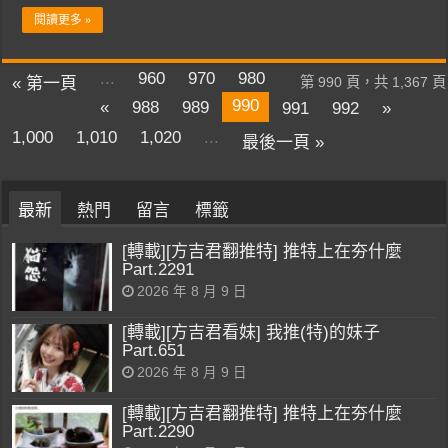
閱讀更多 »
...
960
970
980
« 第一頁
第 990 頁，共 1,367 頁
990
«
988
989
991
992
»
1,000
1,010
1,020
...
最後一頁 »
最新
熱門
留言
標籤
[轉載][方吉君翻推特] 推特上在夯什麼
Part.2291
2026 年 8 月 9 日
[轉載][方吉君看妹] 我推(特)的妹子
Part.651
2026 年 8 月 9 日
[轉載][方吉君翻推特] 推特上在夯什麼
Part.2290