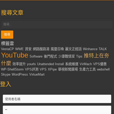
搜尋文章
標籤雲
VestaCP
WWE
資安
網路酸路湯
魔靈召喚
麗文正經話
Winhance
TALK
YouTube
推特上在夯
Software
後門程式
少康戰情室
Tips
什麼
效率提升
yourls
Unattended Install
系統維運
VirMach
VPS優惠
WP-ShellStorm
VPS評測
VPS
XPipe
華視新聞廣場
生產力工具
webshell
Skype
WordPress
VirtueMart
登入