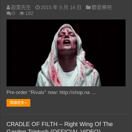
寂寞先生
2015 年 5 月 14 日
聽音樂吧
0
192
Pre-order “Rivals” now: http://shop.na …
閱讀更多 »
CRADLE OF FILTH – Right Wing Of The
Garden Triptych (OFFICIAL VIDEO)