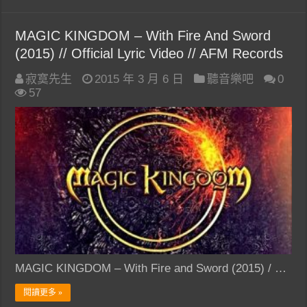
MAGIC KINGDOM – With Fire And Sword
(2015) // Official Lyric Video // AFM Records
寂寞先生
2015 年 3 月 6 日
聽音樂吧
0
57
MAGIC KINGDOM – With Fire and Sword (2015) / …
閱讀更多 »