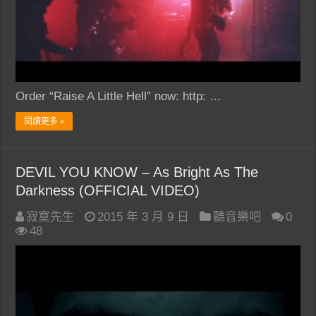
Order “Raise A Little Hell” now: http: …
閱讀更多 »
DEVIL YOU KNOW – As Bright As The
Darkness (OFFICIAL VIDEO)
寂寞先生
2015 年 3 月 9 日
聽音樂吧
0
48