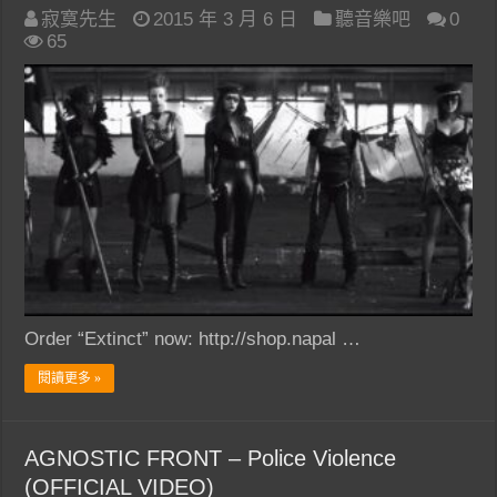
寂寞先生
2015 年 3 月 6 日
聽音樂吧
0
65
Order “Extinct” now: http://shop.napal …
閱讀更多 »
AGNOSTIC FRONT – Police Violence
(OFFICIAL VIDEO)