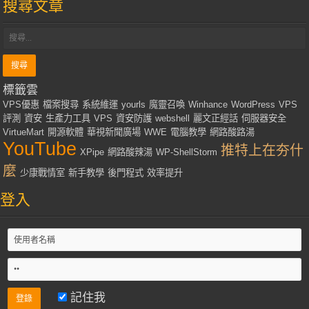
搜尋文章
標籤雲
VPS優惠
檔案搜尋
系統維運
yourls
魔靈召喚
Winhance
WordPress
VPS
評測
資安
生產力工具
VPS
資安防護
webshell
麗文正經話
伺服器安全
VirtueMart
開源軟體
華視新聞廣場
WWE
電腦教學
網路酸路湯
YouTube
推特上在夯什
XPipe
網路酸辣湯
WP-ShellStorm
麼
少康戰情室
新手教學
後門程式
效率提升
登入
記住我