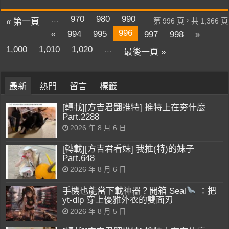
...
970
980
990
« 第一頁
第 996 頁，共 1,366 頁
996
«
994
995
997
998
»
1,000
1,010
1,020
...
最後一頁 »
最新
熱門
留言
標籤
[轉載][方吉君翻推特] 推特上在夯什麼
Part.2288
2026 年 8 月 6 日
[轉載][方吉君看妹] 我推(特)的妹子
Part.648
2026 年 8 月 6 日
手機也能當下載神器？開箱 Seal
：把
yt-dlp 穿上優雅外衣的雙面刃
2026 年 8 月 5 日