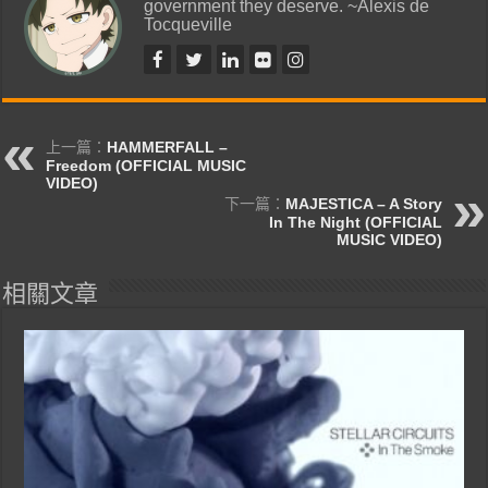
government they deserve. ~Alexis de
Tocqueville
上一篇：
HAMMERFALL –
Freedom (OFFICIAL MUSIC
VIDEO)
下一篇：
MAJESTICA – A Story
In The Night (OFFICIAL
MUSIC VIDEO)
相關文章