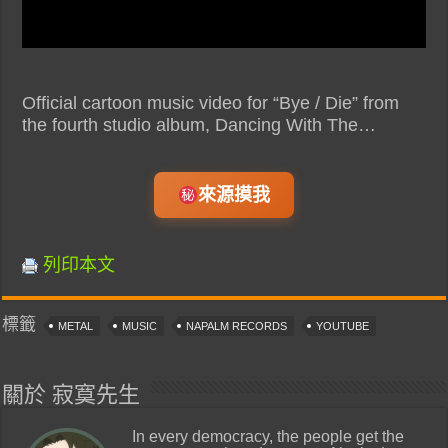
Official cartoon music video for “Bye / Die” from
the fourth studio album, Dancing With The…
來源摸我
列印本文
標籤
METAL
MUSIC
NAPALM RECORDS
YOUTUBE
關於 寂寞先生
In every democracy, the people get the