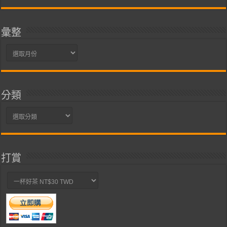
彙整
彙
整
分類
分
類
打賞