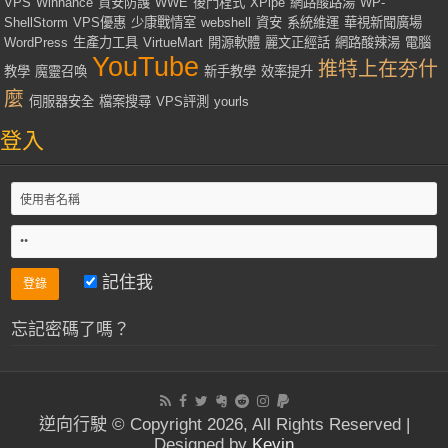
VPS
Winhance
資安防護
WWE
後門程式
XPipe
網路酸路湯
WP-
ShellStorm
VPS優惠
少康戰情室
webshell
資安
系統維運
華視新聞廣場
WordPress
生產力工具
VirtueMart
開源軟體
麗文正經話
網路酸辣湯
電腦
YouTube
推特上在夯什
教學
魔靈召喚
新手教學
效率提升
麼
伺服器安全
檔案搜尋
VPS評測
yourls
登入
記住我
忘記密碼了嗎？
逆向行駛 © Copyright 2026, All Rights Reserved |
Designed by
Kevin