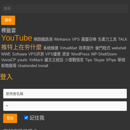
標籤雲
YouTube
網路酸路湯
Winhance
VPS
魔靈召喚
生產力工具
TALK
推特上在夯什麼
系統維運
VirtueMart
效率提升
後門程式
webshell
WWE
Software
VPS評測
VPS優惠
資安
WordPress
WP-ShellStorm
VestaCP
yourls
VirMach
麗文正經話
少康戰情室
Tips
Skype
XPipe
華視
新聞廣場
Unattended Install
登入
記住我