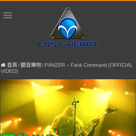
首頁
/
聽音樂吧
/
PÄNZER – Fatal Command (OFFICIAL
VIDEO)