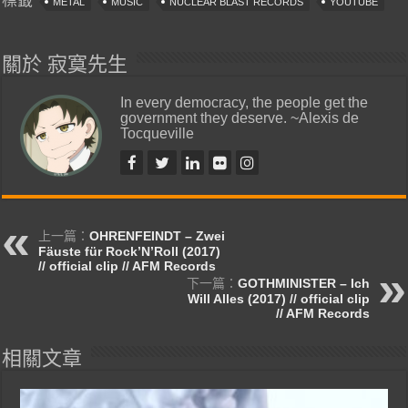
標籤
METAL
MUSIC
NUCLEAR BLAST RECORDS
YOUTUBE
關於 寂寞先生
In every democracy, the people get the
government they deserve. ~Alexis de
Tocqueville
上一篇：
OHRENFEINDT – Zwei
Fäuste für Rock’N’Roll (2017)
// official clip // AFM Records
下一篇：
GOTHMINISTER – Ich
Will Alles (2017) // official clip
// AFM Records
相關文章