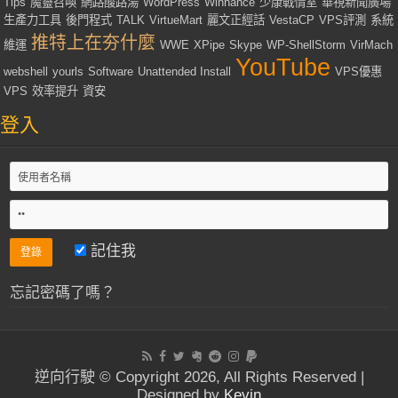
Tips
魔靈召喚
網路酸路湯
WordPress
Winhance
少康戰情室
華視新聞廣場
生產力工具
後門程式
TALK
VirtueMart
麗文正經話
VestaCP
VPS評測
系統
推特上在夯什麼
維運
WWE
XPipe
Skype
WP-ShellStorm
VirMach
YouTube
webshell
yourls
Software
Unattended Install
VPS優惠
VPS
效率提升
資安
登入
記住我
忘記密碼了嗎？
逆向行駛 © Copyright 2026, All Rights Reserved |
Designed by
Kevin