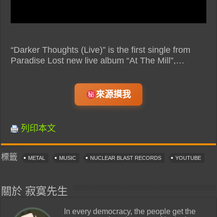
“Darker Thoughts (Live)” is the first single from
Paradise Lost new live album “At The Mill”,…
來源摸我
列印本文
標籤
METAL
MUSIC
NUCLEAR BLAST RECORDS
YOUTUBE
關於 寂寞先生
In every democracy, the people get the