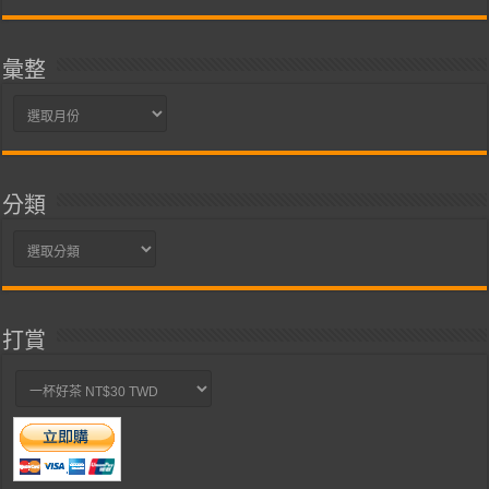
彙整
彙
整
分類
分
類
打賞