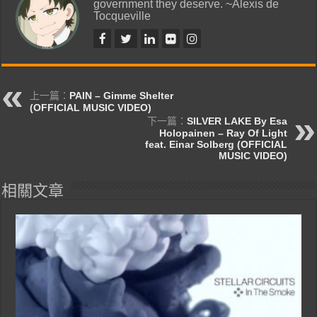
government they deserve. ~Alexis de
Tocqueville
上一篇：
PAIN – Gimme Shelter
(OFFICIAL MUSIC VIDEO)
下一篇：
SILVER LAKE By Esa
Holopainen – Ray Of Light
feat. Einar Solberg (OFFICIAL
MUSIC VIDEO)
相關文章