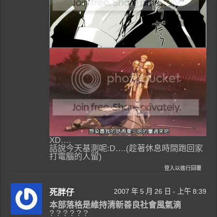
XD….
話說今天基測呢:D….(趁著休息時間跑回家
打電腦的人留)
登入以進行回覆
2007 年 5 月 26 日 - 上午 8:39
死胖仔
本部落格是維持清新善良社會風氣滴
? ? ? ? ? ?