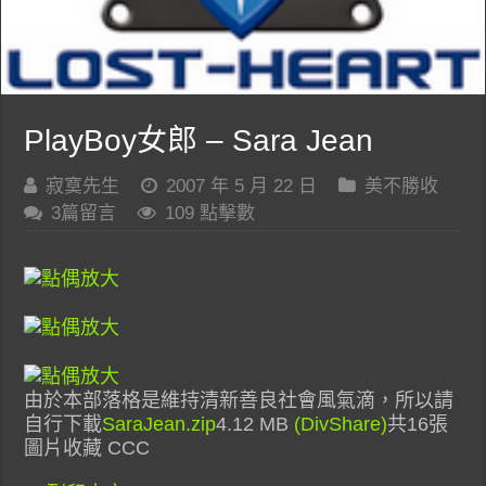
PlayBoy女郎 – Sara Jean
寂寞先生
2007 年 5 月 22 日
美不勝收
3篇留言
109 點擊數
由於本部落格是維持清新善良社會風氣滴，所以請
自行下載
SaraJean.zip
4.12 MB
(DivShare)
共16張
圖片收藏 CCC