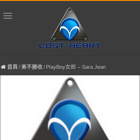
首頁
/
美不勝收
/
PlayBoy女郎 – Sara Jean