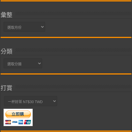
彙整
彙
整
分類
分
類
打賞