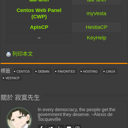
Centos Web Panel
myVesta
(CWP)
ApisCP
HestiaCP
–
KeyHelp
列印本文
標籤
CENTOS
DEBIAN
FAVORITES
HOSTING
LINUX
VESTACP
關於 寂寞先生
In every democracy, the people get the
government they deserve. ~Alexis de
Tocqueville