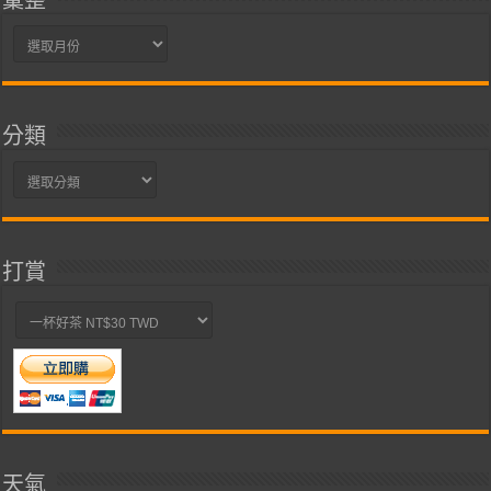
彙
整
分類
分
類
打賞
天氣