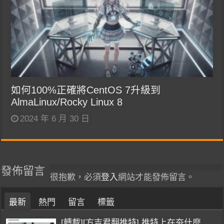
如何100%正確將CentOS 7升級到
AlmaLinux/Rocky Linux 8
2024 年 6 月 30 日
發佈留言
很抱歉，必須
登入
網站才能發佈留言。
最新
熱門
留言
標籤
[轉載][方吉君翻推特] 推特上在夯什麼