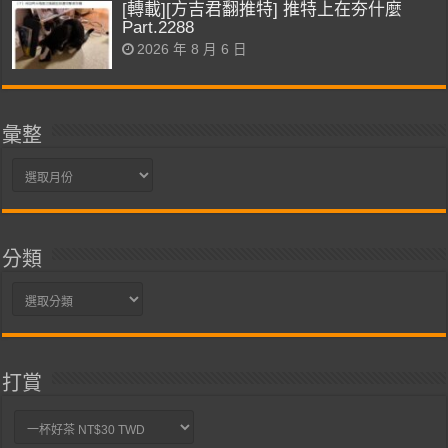
[轉載][方吉君翻推特] 推特上在夯什麼
Part.2288
2026 年 8 月 6 日
彙整
彙
整
分類
分
類
打賞