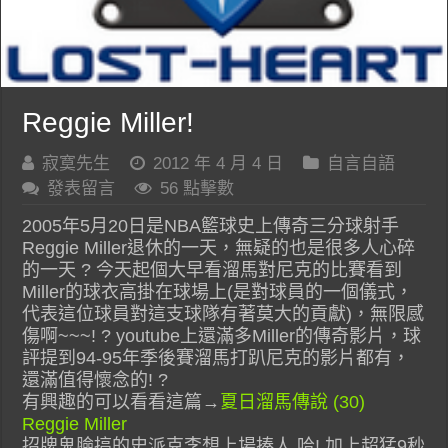
Reggie Miller!
寂寞先生
2012 年 4 月 4 日
自言自語
發表留言
56 點擊數
2005年5月20日是NBA籃球史上傳奇三分球射手
Reggie Miller退休的一天，無疑的也是很多人心碎
的一天 ? 今天起個大早看溜馬對尼克的比賽看到
Miller的球衣高掛在球場上(是對球員的一個儀式，
代表這位球員對這支球隊有著莫大的貢獻)，無限感
傷啊~~~! ? youtube上還滿多Miller的傳奇影片，球
評提到94-95年季後賽溜馬打趴尼克的影片都有，
還滿值得懷念的! ?
有興趣的可以看看這篇→
夏日溜馬傳說 (30)
Reggie Miller
招牌鬼臉搞的史派克李想上場揍人 哈! 加上超猛9秒