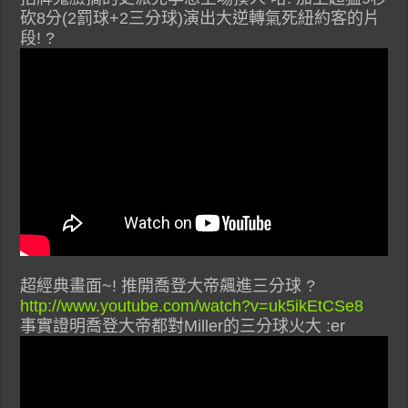
砍8分(2罰球+2三分球)演出大逆轉氣死紐約客的片
段! ?
超經典畫面~! 推開喬登大帝飆進三分球 ?
http://www.youtube.com/watch?v=uk5ikEtCSe8
事實證明喬登大帝都對Miller的三分球火大 :er