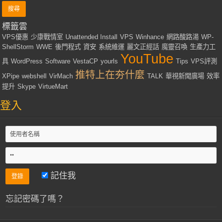
標籤雲
VPS優惠
少康戰情室
Unattended Install
VPS
Winhance
網路酸路湯
WP-
ShellStorm
WWE
後門程式
資安
系統維運
麗文正經話
魔靈召喚
生產力工
YouTube
具
WordPress
Software
VestaCP
yourls
Tips
VPS評測
推特上在夯什麼
XPipe
webshell
VirMach
TALK
華視新聞廣場
效率
提升
Skype
VirtueMart
登入
記住我
忘記密碼了嗎？