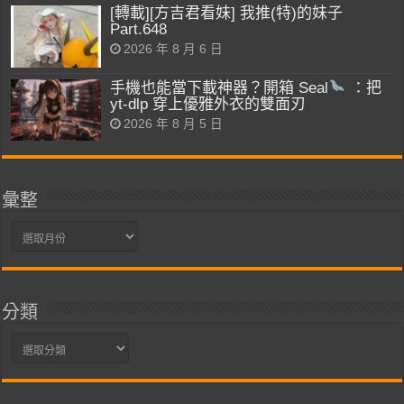
[轉載][方吉君看妹] 我推(特)的妹子
Part.648
2026 年 8 月 6 日
手機也能當下載神器？開箱 Seal
：把
yt-dlp 穿上優雅外衣的雙面刃
2026 年 8 月 5 日
彙整
彙
整
分類
分
類