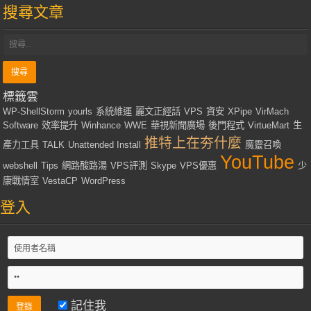
搜尋文章
標籤雲
WP-ShellStorm
yourls
系統維運
麗文正經話
VPS
資安
XPipe
VirMach
Software
效率提升
Winhance
WWE
華視新聞廣場
後門程式
VirtueMart
生
推特上在夯什麼
產力工具
TALK
Unattended Install
魔靈召喚
YouTube
webshell
Tips
網路酸路湯
VPS評測
Skype
VPS優惠
少
康戰情室
VestaCP
WordPress
登入
記住我