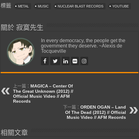
標籤
METAL
MUSIC
NUCLEAR BLAST RECORDS
YOUTUBE
關於 寂寞先生
In every democracy, the people get the
government they deserve. ~Alexis de
Tocqueville
上一篇：
MAGICA – Center Of
The Great Unknown (2012) //
Official Music Video // AFM
Records
下一篇：
ORDEN OGAN – Land
Of The Dead (2012) // Official
Music Video // AFM Records
相關文章