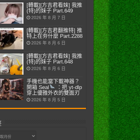
[轉載][方吉君看妹] 我推
(特)的妹子 Part.649
2026 年 8 月 7 日
[轉載][方吉君翻推特] 推
特上在夯什麼 Part.2288
2026 年 8 月 6 日
[轉載][方吉君看妹] 我推
(特)的妹子 Part.648
2026 年 8 月 6 日
手機也能當下載神器？
開箱 Seal
：把 yt-dlp
穿上優雅外衣的雙面刃
2026 年 8 月 5 日
整