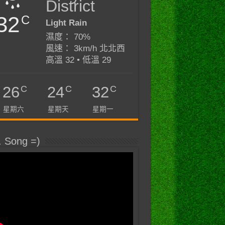
District
32
C
Light Rain
濕度： 70%
風速： 3km/h 北北西
高溫 32 • 低溫 29
C
C
C
26
24
32
星期六
星期天
星期一
. Song =)