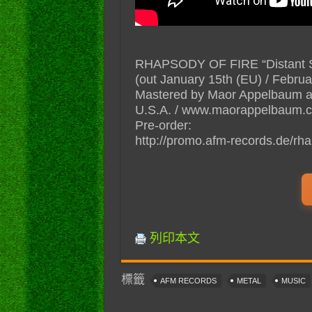
RHAPSODY OF FIRE “Distant Sky
(out January 15th (EU) / Februa
Mastered by Maor Appelbaum at
U.S.A. / www.maorappelbaum.
Pre-order:
http://promo.afm-records.de/rha
列印本文
標籤
AFM RECORDS
METAL
MUSIC