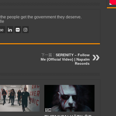
 the people get the government they deserve.
lle
be
下一篇：
SERENITY – Follow
Me (Official Video) | Napalm
Records