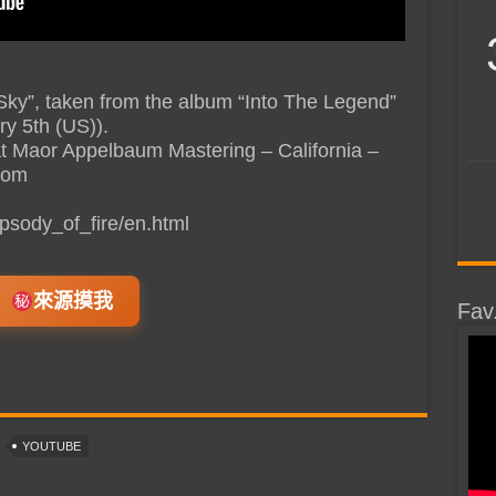
”, taken from the album “Into The Legend”
ry 5th (US)).
 Maor Appelbaum Mastering – California –
com
psody_of_fire/en.html
來源摸我
Fav
YOUTUBE