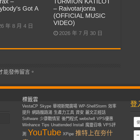
rax –
TURMION KÄTILÖT
ybody’s Got A
– Raivotarjonta
(OFFICIAL MUSIC
VIDEO)
26 年 8 月 4 日
2026 年 7 月 30 日
才能發佈留言。
標籤雲
登
VestaCP
Skype
華視新聞廣場
WP-ShellStorm
效率
提升
網路酸路湯
生產力工具
資安
麗文正經話
Software
少康戰情室
後門程式
webshell
VPS優惠
Winhance
Tips
Unattended Install
魔靈召喚
VPS評
YouTube
推特上在夯什
測
XPipe