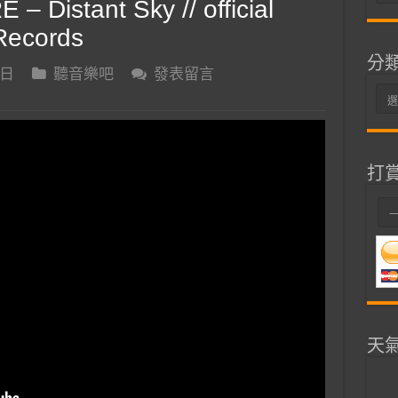
Distant Sky // official
整
Records
分
 日
聽音樂吧
發表留言
分
類
打
天