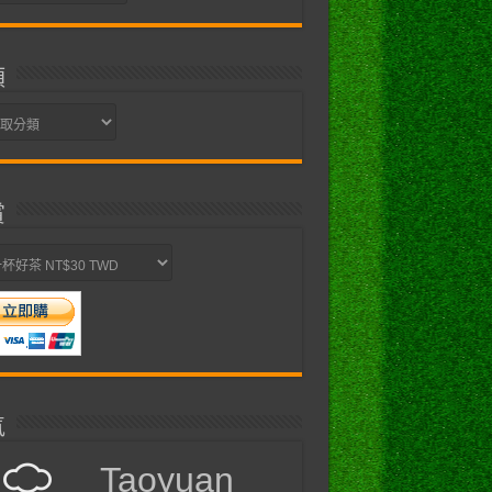
類
賞
氣
Taoyuan