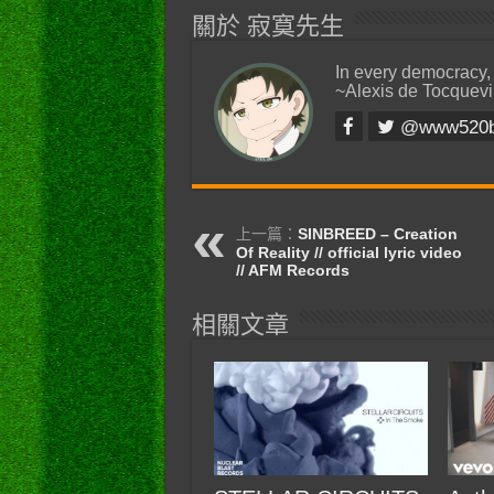
關於 寂寞先生
In every democracy,
~Alexis de Tocquevi
@www520
上一篇：
SINBREED – Creation
Of Reality // official lyric video
// AFM Records
相關文章