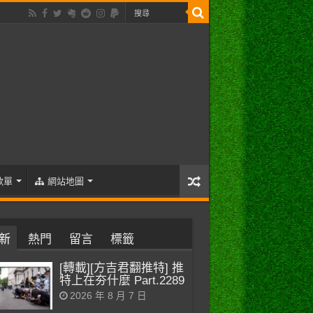
歌單
網站地圖
新
熱門
留言
標籤
[轉載][方吉君翻推特] 推
特上在夯什麼 Part.2289
2026 年 8 月 7 日