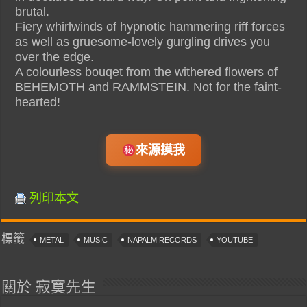
brutal.
Fiery whirlwinds of hypnotic hammering riff forces
as well as gruesome-lovely gurgling drives you
over the edge.
A colourless bouqet from the withered flowers of
BEHEMOTH and RAMMSTEIN. Not for the faint-
hearted!
來源摸我
列印本文
標籤
METAL
MUSIC
NAPALM RECORDS
YOUTUBE
關於 寂寞先生