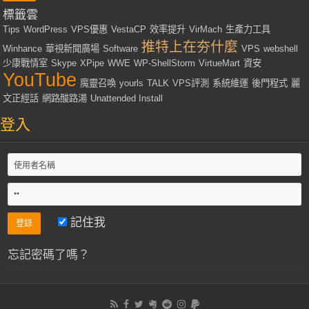
標籤雲
Tips
WordPress
VPS優惠
VestaCP
效率提升
VirMach
生產力工具
推特上在夯什麼
Winhance
華視新聞廣場
Software
VPS
webshell
少康戰情室
Skype
XPipe
WWE
WP-ShellStorm
VirtueMart
資安
YouTube
魔靈召喚
yourls
TALK
VPS評測
系統維運
後門程式
麗
文正經話
網路酸路湯
Unattended Install
登入
記住我
忘記密碼了嗎？