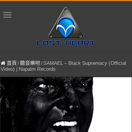
首頁
/
聽音樂吧
/
SAMAEL – Black Supremacy (Official
Video) | Napalm Records