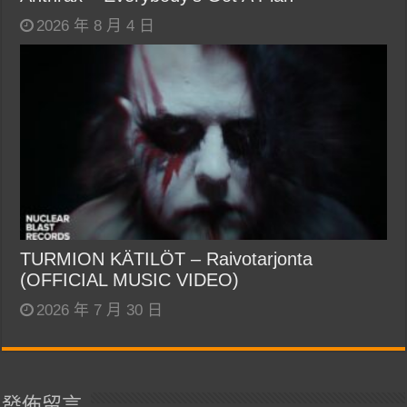
2026 年 8 月 4 日
TURMION KÄTILÖT – Raivotarjonta
(OFFICIAL MUSIC VIDEO)
2026 年 7 月 30 日
發佈留言