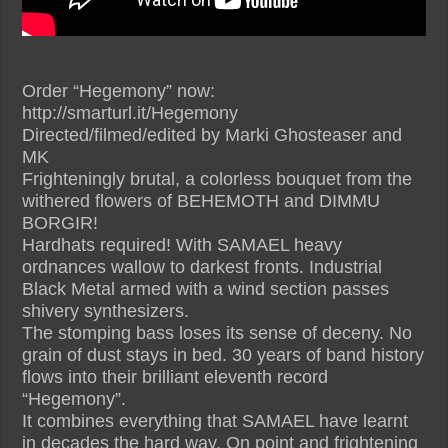
Order “Hegemony” now:
http://smarturl.it/Hegemony
Directed/filmed/edited by Marki Ghosteaser and
MK
Frighteningly brutal, a colorless bouquet from the
withered flowers of BEHEMOTH and DIMMU
BORGIR!
Hardhats required! With SAMAEL heavy
ordnances wallow to darkest fronts. Industrial
Black Metal armed with a wind section passes
shivery synthesizers.
The stomping bass loses its sense of deceny. No
grain of dust stays in bed. 30 years of band history
flows into their brilliant eleventh record
“Hegemony”.
It combines everything that SAMAEL have learnt
in decades the hard way. On point and frightening