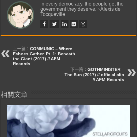
In every democracy, the people get the
government they deserve. ~Alexis de
Tocqueville
上一篇：
COMMUNIC – Where
Echoes Gather, Pt. 1: Beneath
the Giant (2017) // AFM
Records
下一篇：
GOTHMINISTER –
The Sun (2017) // official clip
// AFM Records
相關文章