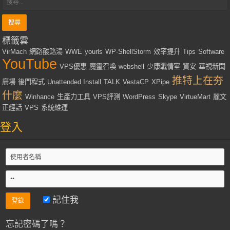
標籤雲
VirMach
網路酸路湯
WWE
yourls
WP-ShellStorm
效率提升
Tips
Software
YouTube
VPS優惠
魔靈召喚
webshell
少康戰情室
資安
華視新聞
推特上在夯
廣場
後門程式
Unattended Install
TALK
VestaCP
XPipe
什麼
Winhance
生產力工具
VPS評測
WordPress
Skype
VirtueMart
麗文
正經話
VPS
系統維運
登入
記住我
忘記密碼了嗎？