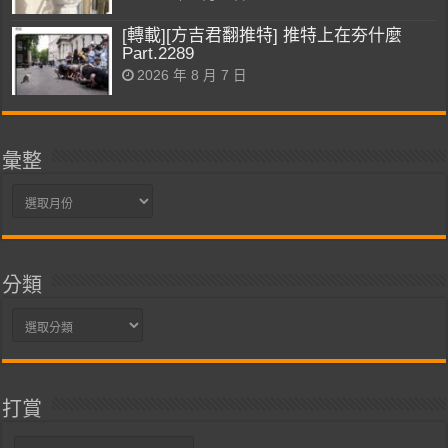
[轉載][方吉君翻推特] 推特上在夯什麼
Part.2289
2026 年 8 月 7 日
彙整
彙
整
分類
分
類
打賞