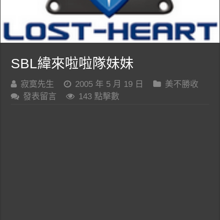
SBL緯來啦啦隊妹妹
寂寞先生
2005 年 5 月 19 日
美不勝收
發表留言
143 點擊數