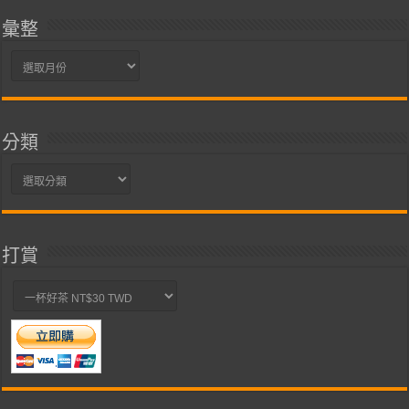
彙整
彙
整
分類
分
類
打賞