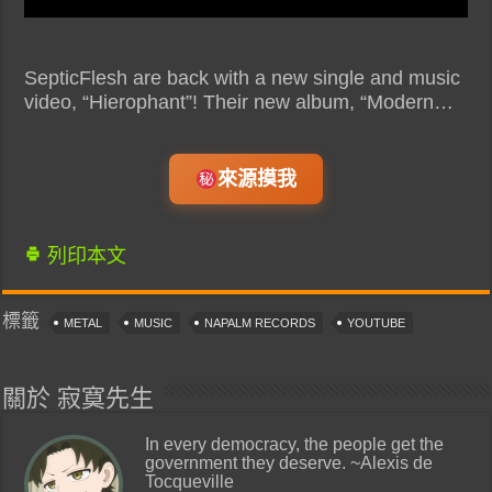
SepticFlesh are back with a new single and music
video, “Hierophant”! Their new album, “Modern…
來源摸我
列印本文
標籤
METAL
MUSIC
NAPALM RECORDS
YOUTUBE
關於 寂寞先生
In every democracy, the people get the
government they deserve. ~Alexis de
Tocqueville