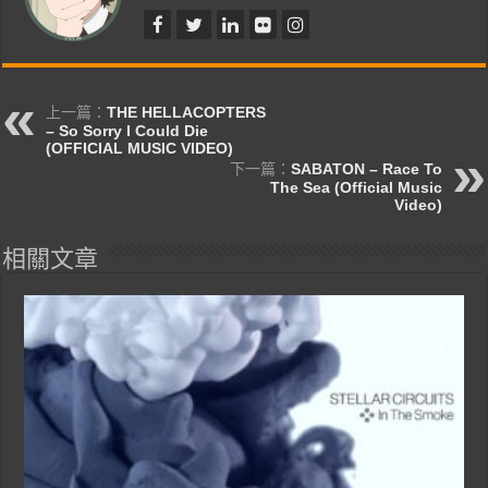
上一篇：
THE HELLACOPTERS
– So Sorry I Could Die
(OFFICIAL MUSIC VIDEO)
下一篇：
SABATON – Race To
The Sea (Official Music
Video)
相關文章