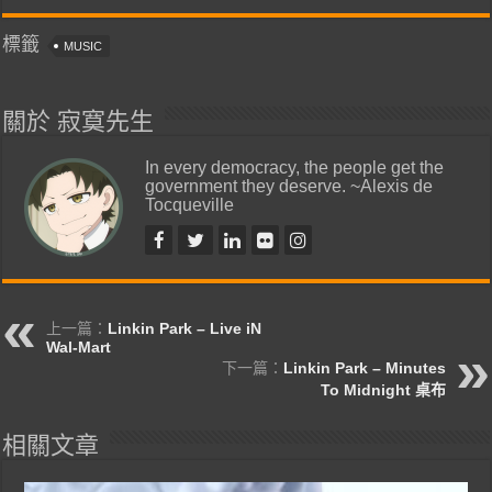
標籤
MUSIC
關於 寂寞先生
In every democracy, the people get the
government they deserve. ~Alexis de
Tocqueville
上一篇：
Linkin Park – Live iN
Wal-Mart
下一篇：
Linkin Park – Minutes
To Midnight 桌布
相關文章