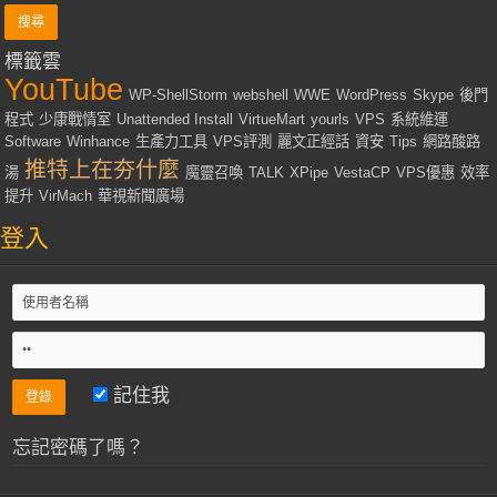
標籤雲
YouTube
WP-ShellStorm
webshell
WWE
WordPress
Skype
後門
程式
少康戰情室
Unattended Install
VirtueMart
yourls
VPS
系統維運
Software
Winhance
生產力工具
VPS評測
麗文正經話
資安
Tips
網路酸路
推特上在夯什麼
湯
魔靈召喚
TALK
XPipe
VestaCP
VPS優惠
效率
提升
VirMach
華視新聞廣場
登入
記住我
忘記密碼了嗎？