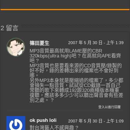
2 留言
2007 年 5 月 30 日 - 上午 1:39
篠田夏生
MP3音質最高就用LAME壓的CBR
320kbps(ultra high)吧 ? 在高就向APE看齊
吧 ?
MP3音質也是要看來源的CD音質壓/錄製的
好不好，錄的差轉出來的檔案也不會好到
哪。
另外MP3本身就是壓縮過的檔案了，多少都
會損失一點音質，試試從CD截錄一首自己
常聽的歌下來轉成192跟320兩種版本機重
復聽，應該多多少少可以聽出聲音會有些差
別之處。 ?
登入以進行回覆
ok push loli
2007 年 5 月 30 日 - 上午 1:09
對台灣藝人不感興趣 ?