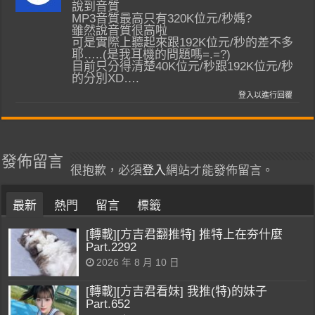
說到音質
MP3音質最高只有320K位元/秒媽?
雖然說音質很高啦
可是實際上聽起來跟192K位元/秒的差不多
耶…..(是我耳機的問題嗎=.=?)
目前只分得清楚40K位元/秒跟192K位元/秒
的分別XD….
登入以進行回覆
發佈留言
很抱歉，必須
登入
網站才能發佈留言。
最新
熱門
留言
標籤
[轉載][方吉君翻推特] 推特上在夯什麼
Part.2292
2026 年 8 月 10 日
[轉載][方吉君看妹] 我推(特)的妹子
Part.652