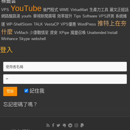
標籤雲
YouTube
VPS
後門程式
WWE
VirtueMart
生產力工具
麗文正經話
網路酸路湯
yourls
華視新聞廣場
效率提升
Tips
Software
VPS評測
系統維
推特上在夯
運
WP-ShellStorm
TALK
VestaCP
VPS優惠
WordPress
什麼
VirMach
少康戰情室
資安
XPipe
魔靈召喚
Unattended Install
Winhance
Skype
webshell
登入
記住我
忘記密碼了嗎？