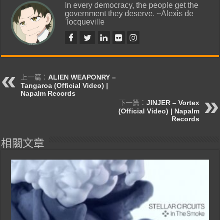
In every democracy, the people get the
government they deserve. ~Alexis de
Tocqueville
上一篇：
ALIEN WEAPONRY –
Tangaroa (Official Video) |
Napalm Records
下一篇：
JINJER – Vortex
(Official Video) | Napalm
Records
相關文章