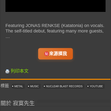
Featuring JONAS RENKSE (Katatonia) on vocals.
The self-titled debut, featuring many more guests,
…
來源摸我
列印本文
標籤
METAL
MUSIC
NUCLEAR BLAST RECORDS
YOUTUBE
關於 寂寞先生