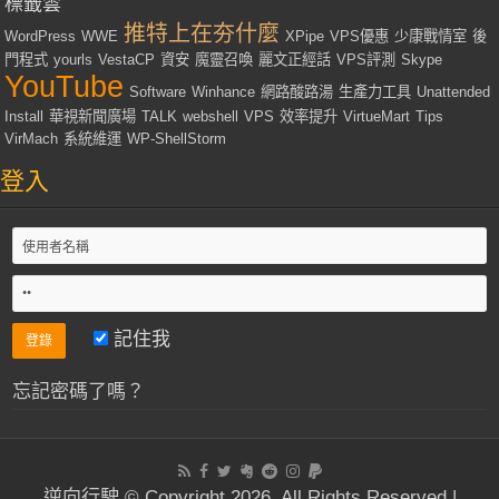
標籤雲
推特上在夯什麼
WordPress
WWE
XPipe
VPS優惠
少康戰情室
後
門程式
yourls
VestaCP
資安
魔靈召喚
麗文正經話
VPS評測
Skype
YouTube
Software
Winhance
網路酸路湯
生產力工具
Unattended
Install
華視新聞廣場
TALK
webshell
VPS
效率提升
VirtueMart
Tips
VirMach
系統維運
WP-ShellStorm
登入
記住我
忘記密碼了嗎？
逆向行駛 © Copyright 2026, All Rights Reserved |