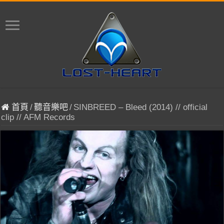
首頁
/
聽音樂吧
/
SINBREED – Bleed (2014) // official
clip // AFM Records