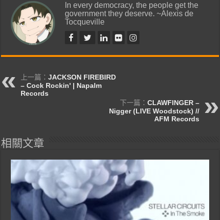
In every democracy, the people get the
government they deserve. ~Alexis de
Tocqueville
上一篇：
JACKSON FIREBIRD
– Cock Rockin' | Napalm
Records
下一篇：
CLAWFINGER –
Nigger (LIVE Woodstock) //
AFM Records
相關文章