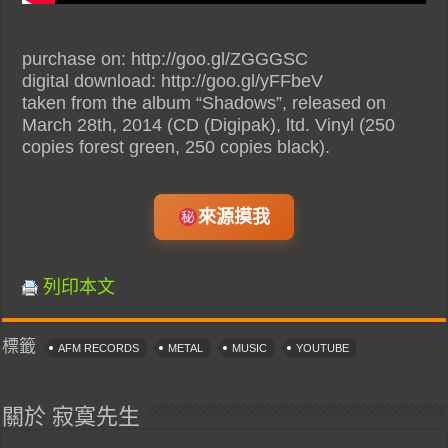
purchase on: http://goo.gl/ZGGGSC
digital download: http://goo.gl/yFFbeV
taken from the album “Shadows”, released on
March 28th, 2014 (CD (Digipak), ltd. Vinyl (250
copies forest green, 250 copies black).
來源摸我
列印本文
標籤
AFM RECORDS
METAL
MUSIC
YOUTUBE
關於 寂寞先生