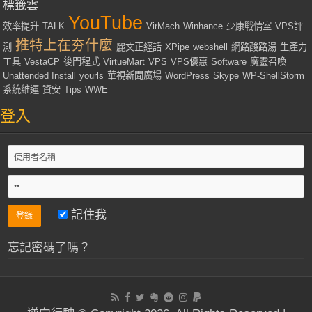
標籤雲
YouTube
效率提升
TALK
VirMach
Winhance
少康戰情室
VPS評
推特上在夯什麼
測
麗文正經話
XPipe
webshell
網路酸路湯
生產力
工具
VestaCP
後門程式
VirtueMart
VPS
VPS優惠
Software
魔靈召喚
Unattended Install
yourls
華視新聞廣場
WordPress
Skype
WP-ShellStorm
系統維運
資安
Tips
WWE
登入
記住我
忘記密碼了嗎？