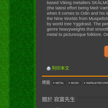
based Viking metallers SKÀLMÖ
(the latest effort being Með Væt
when it comes to Odin and his lo
the Nine Worlds from Muspellshei
by world tree Yggdrasil. The per
genre heavyweights that smooth
metal to picturesque folklore. O
列印本文
標籤
METAL
MUSIC
NAPALM RECOR
關於 寂寞先生