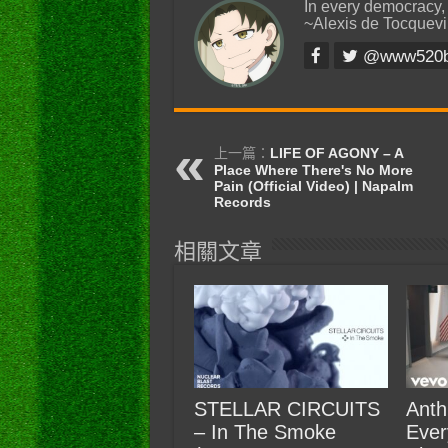
In every democracy,
~Alexis de Tocquevi
@www520
上一篇：
LIFE OF AGONY – A
Place Where There's No More
Pain (Official Video) | Napalm
Records
相關文章
STELLAR CIRCUITS
Anth
– In The Smoke
Ever