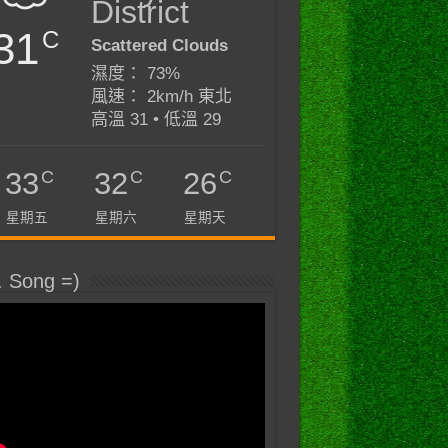
District
31
C
Scattered Clouds
濕度： 73%
風速： 2km/h 東北
高溫 31 • 低溫 29
C
C
C
33
32
26
星期五
星期六
星期天
. Song =)