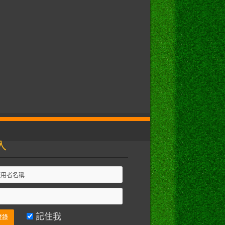
入
記住我