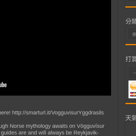
整
分
分
類
打
re! http://smarturl.it/VogguvisurYggdrasils
天
rough Norse mythology awaits on Vögguvísur
 guides are and will always be Reykjavik-