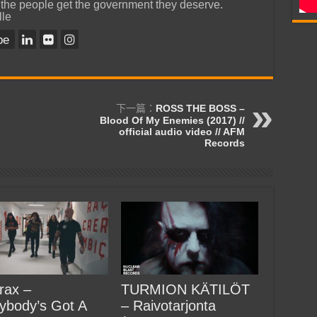
 the people get the government they deserve.
lle
be
下一篇：
ROSS THE BOSS –
Blood Of My Enemies (2017) //
official audio video // AFM
Records
rax –
TURMION KÄTILÖT
ybody’s Got A
– Raivotarjonta