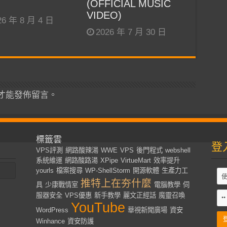
(OFFICIAL MUSIC
VIDEO)
26 年 8 月 4 日
2026 年 7 月 30 日
才能發佈留言。
標籤雲
登
VPS評測
網路酸辣湯
WWE
VPS
後門程式
webshell
系統維運
網路酸路湯
XPipe
VirtueMart
效率提升
yourls
檔案搜尋
WP-ShellStorm
開源軟體
生產力工
推特上在夯什麼
具
少康戰情室
電腦教學
伺
服器安全
VPS優惠
新手教學
麗文正經話
魔靈召喚
YouTube
WordPress
華視新聞廣場
資安
Winhance
資安防護