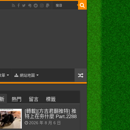
歌單
網站地圖
新
熱門
留言
標籤
[轉載][方吉君翻推特] 推
特上在夯什麼 Part.2288
2026 年 8 月 6 日