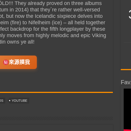
LD!!! They already proved on three albums
tum in 2014) that they`re rather well-versed
t, but now the Icelandic sixpiece delves into
m (fire) to Nifelheim (ice) – all held together
fect backdrop for the fifth longplayer by these
ly moves from highly melodic and epic Viking
din owns ye all!
來源摸我
Fav
DS
YOUTUBE