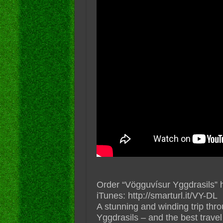
Order “Vögguvísur Yggdrasils” he
iTunes: http://smarturl.it/VY-DL
A stunning and winding trip th
Yggdrasils – and the best travel