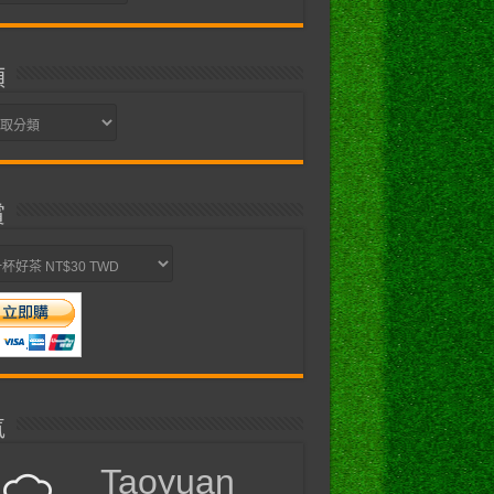
類
賞
氣
Taoyuan