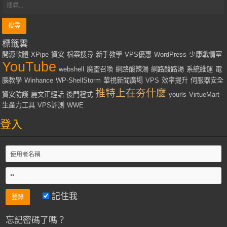
標籤雲
開源軟體
XPipe
資安
檔案搜尋
新手教學
VPS優惠
WordPress
少康戰情室
YouTube
webshell
魔靈召喚
網路酸辣湯
網路酸路湯
系統維運
電
腦教學
Winhance
WP-ShellStorm
華視新聞廣場
VPS
效率提升
伺服器安全
推特上在夯什麼
資安防護
麗文正經話
後門程式
yourls
VirtueMart
生產力工具
VPS評測
WWE
登入
記住我
忘記密碼了嗎？