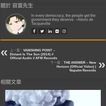
關於 寂寞先生
In every democracy, the people get the
government they deserve. ~Alexis de
Tocqueville
上一篇：
VANISHING POINT –
Distant Is The Sun (2014) //
Official Audio // AFM Records
下一篇：
THE ANSWER – New
Horizon (Official Video) |
Napalm Records
相關文章