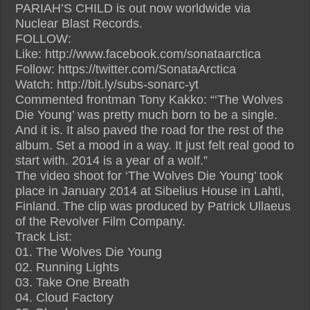
PARIAH’S CHILD is out now worldwide via
Nuclear Blast Records.
FOLLOW:
Like: http://www.facebook.com/sonataarctica
Follow: https://twitter.com/SonataArctica
Watch: http://bit.ly/subs-sonarc-yt
Commented frontman Tony Kakko: “‘The Wolves
Die Young’ was pretty much born to be a single.
And it is. It also paved the road for the rest of the
album. Set a mood in a way. It just felt real good to
start with. 2014 is a year of a wolf.”
The video shoot for ‘The Wolves Die Young’ took
place in January 2014 at Sibelius House in Lahti,
Finland. The clip was produced by Patrick Ullaeus
of the Revolver Film Company.
Track List:
01. The Wolves Die Young
02. Running Lights
03. Take One Breath
04. Cloud Factory