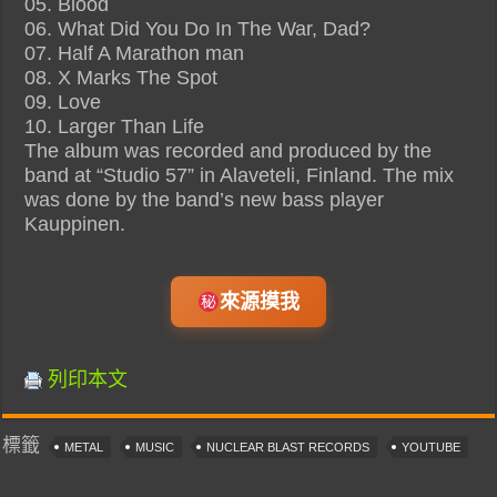
05. Blood
06. What Did You Do In The War, Dad?
07. Half A Marathon man
08. X Marks The Spot
09. Love
10. Larger Than Life
The album was recorded and produced by the
band at “Studio 57” in Alaveteli, Finland. The mix
was done by the band’s new bass player
Kauppinen.
來源摸我
列印本文
標籤
METAL
MUSIC
NUCLEAR BLAST RECORDS
YOUTUBE