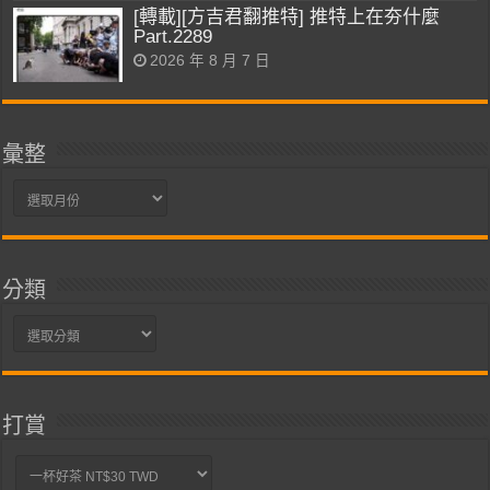
[轉載][方吉君翻推特] 推特上在夯什麼
Part.2289
2026 年 8 月 7 日
彙整
彙
整
分類
分
類
打賞