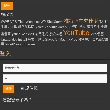
標籤雲
推特上在夯什麼
WWE
VPS
Tips
Winhance
WP-ShellStorm
TALK
生產力工具
網路酸路湯
VestaCP
VirtueMart
VPS評測
資安
魔靈召喚
少康
YouTube
戰情室
yourls
webshell
後門程式
系統維運
VPS優惠
Unattended Install
麗文正經話
Skype
VirMach
XPipe
效率提升
華視新聞廣
場
WordPress
Software
登入
記住我
忘記密碼了嗎？