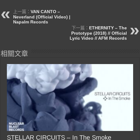
上一篇：
VAN CANTO –
Neverland (Official Video) |
Napalm Records
下一篇：
ETHERNITY – The
Prototype (2018) // Official
Lyric Video // AFM Records
相關文章
STELLAR CIRCUITS – In The Smoke