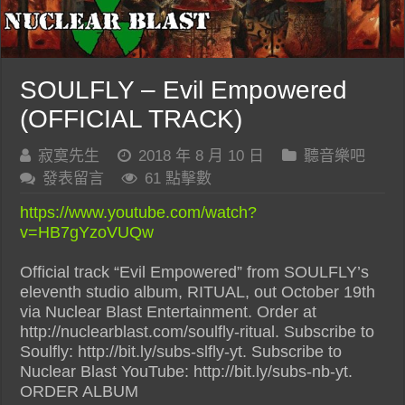
SOULFLY – Evil Empowered
(OFFICIAL TRACK)
寂寞先生
2018 年 8 月 10 日
聽音樂吧
發表留言
61 點擊數
https://www.youtube.com/watch?
v=HB7gYzoVUQw
Official track “Evil Empowered” from SOULFLY’s
eleventh studio album, RITUAL, out October 19th
via Nuclear Blast Entertainment. Order at
http://nuclearblast.com/soulfly-ritual. Subscribe to
Soulfly: http://bit.ly/subs-slfly-yt. Subscribe to
Nuclear Blast YouTube: http://bit.ly/subs-nb-yt.
ORDER ALBUM