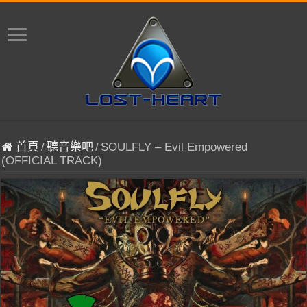
首頁
/
聽音樂吧
/
SOULFLY – Evil Empowered
(OFFICIAL TRACK)