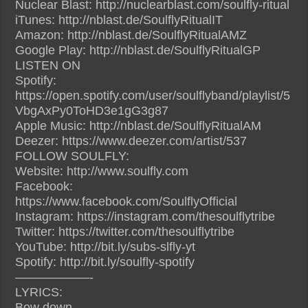
Nuclear Blast: http://nuclearblast.com/soulfly-ritual
iTunes: http://nblast.de/SoulflyRitualIT
Amazon: http://nblast.de/SoulflyRitualAMZ
Google Play: http://nblast.de/SoulflyRitualGP
LISTEN ON
Spotify:
https://open.spotify.com/user/soulflyband/playlist/5
VbgAxPy0ToHD3e1gG3g87
Apple Music: http://nblast.de/SoulflyRitualAM
Deezer: https://www.deezer.com/artist/537
FOLLOW SOULFLY:
Website: http://www.soulfly.com
Facebook:
https://www.facebook.com/SoulflyOfficial
Instagram: https://instagram.com/thesoulflytribe
Twitter: https://twitter.com/thesoulflytribe
YouTube: http://bit.ly/subs-slfly-yt
Spotify: http://bit.ly/soulfly-spotify
——————-
LYRICS:
Bow down…