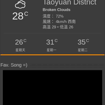
Taoyuan District
Broken Clouds
28
C
濕度： 72%
風速： 4km/h 西南
高溫 29 • 低溫 26
C
C
C
26
31
35
星期天
星期一
星期二
Fav. Song =)