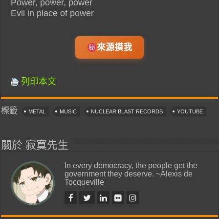
Power, power, power
Evil in place of power
來源摸我
列印本文
標籤
METAL
MUSIC
NUCLEAR BLAST RECORDS
YOUTUBE
關於 寂寞先生
In every democracy, the people get the
government they deserve. ~Alexis de
Tocqueville