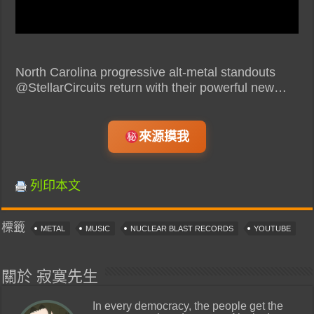
North Carolina progressive alt-metal standouts
@StellarCircuits return with their powerful new…
來源摸我
列印本文
標籤
METAL
MUSIC
NUCLEAR BLAST RECORDS
YOUTUBE
關於 寂寞先生
In every democracy, the people get the