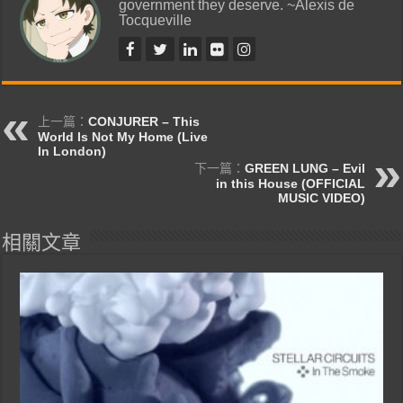
government they deserve. ~Alexis de
Tocqueville
上一篇：
CONJURER – This
World Is Not My Home (Live
In London)
下一篇：
GREEN LUNG – Evil
in this House (OFFICIAL
MUSIC VIDEO)
相關文章