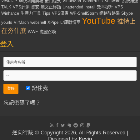
VestaCP
華視新聞廣場
後門程式
VirtueMart
WordPress
Software
系統維運
TALK
VPS評測
資安
麗文正經話
Unattended Install
效率提升
VPS
Winhance
生產力工具
Tips
VPS優惠
WP-ShellStorm
網路酸路湯
Skype
YouTube
推特上
yourls
VirMach
webshell
XPipe
少康戰情室
在夯什麼
WWE
魔靈召喚
登入
記住我
忘記密碼了嗎？
逆向行駛 © Copyright 2026, All Rights Reserved |
Designed by
Kevin