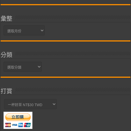
彙整
彙
整
分類
分
類
打賞