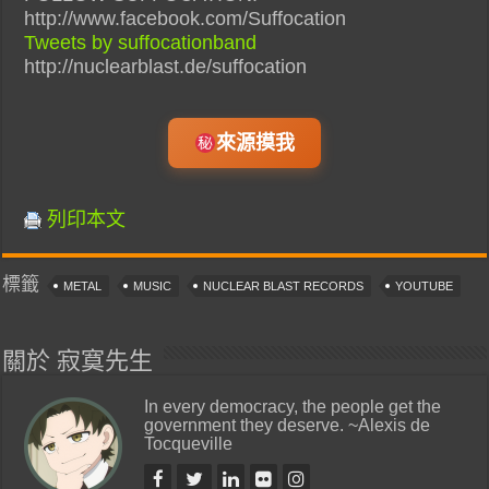
http://www.facebook.com/Suffocation
Tweets by suffocationband
http://nuclearblast.de/suffocation
來源摸我
列印本文
標籤
METAL
MUSIC
NUCLEAR BLAST RECORDS
YOUTUBE
關於 寂寞先生
In every democracy, the people get the
government they deserve. ~Alexis de
Tocqueville