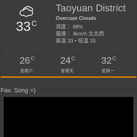
Taoyuan District
Overcast Clouds
33
C
濕度： 68%
風速： 4km/h 北北西
高溫 33 • 低溫 33
C
C
C
26
24
32
星期六
星期天
星期一
Fav. Song =)