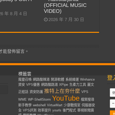
(OFFICIAL MUSIC
VIDEO)
26 年 8 月 4 日
2026 年 7 月 30 日
才能發佈留言。
標籤雲
登
魔靈召喚
網路酸辣湯
開源軟體
系統維運
Winhance
資安
VPS優惠
網路酸路湯
XPipe
生產力工具
麗文
推特上在夯什麼
正經話
資安防護
VPS
YouTube
WWE
WP-ShellStorm
檔案搜尋
新手教學
webshell
VirtueMart
少康戰情室
伺服器安
全
VPS評測
效率提升
yourls
後門程式
華視新聞廣