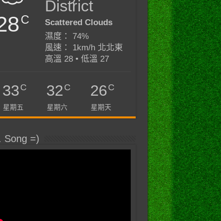
District
28
C
Scattered Clouds
濕度： 74%
風速： 1km/h 北北東
高溫 28 • 低溫 27
C
C
C
33
32
26
星期五
星期六
星期天
. Song =)