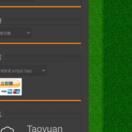
類
賞
氣
Taoyuan