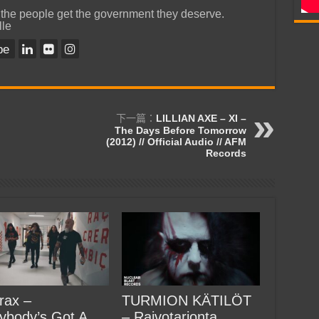
 the people get the government they deserve.
lle
be
下一篇：
LILLIAN AXE – XI –
The Days Before Tomorrow
(2012) // Official Audio // AFM
Records
rax –
TURMION KÄTILÖT
ybody’s Got A
– Raivotarjonta