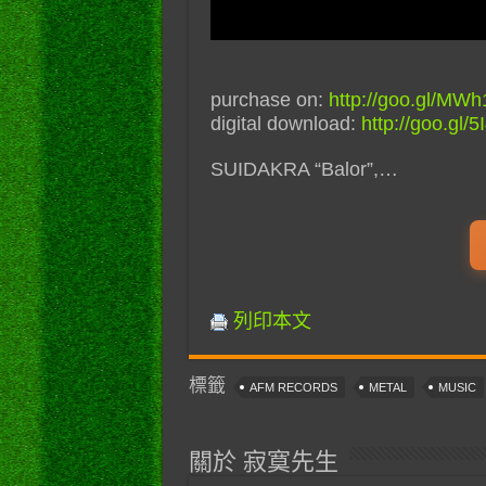
purchase on:
http://goo.gl/MW
digital download:
http://goo.gl/
SUIDAKRA “Balor”,…
列印本文
標籤
AFM RECORDS
METAL
MUSIC
關於 寂寞先生