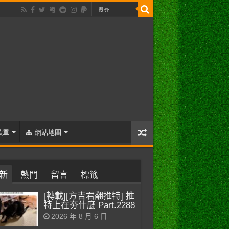
歌單
網站地圖
新
熱門
留言
標籤
[轉載][方吉君翻推特] 推
特上在夯什麼 Part.2288
2026 年 8 月 6 日