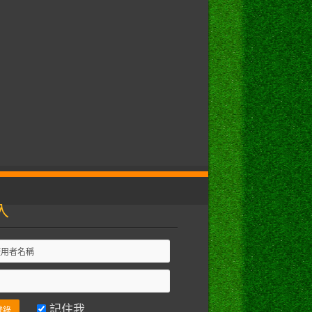
入
記住我