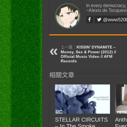
In every democracy,
~Alexis de Tocquevi
@www520
上一篇：
KISSIN’ DYNAMITE –
Money, Sex & Power (2012) //
Official Music Video // AFM
Records
相關文章
STELLAR CIRCUITS
Anth
– In The Smoke
Ever