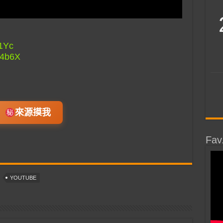
h1Yc
5I4b6X
來源摸我
Fav
YOUTUBE