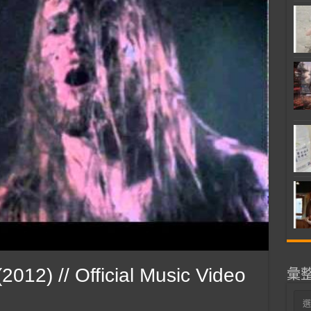
012) // Official Music Video
彙
彙