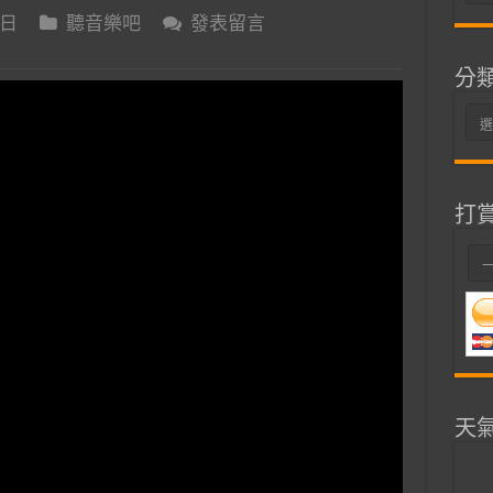
整
 日
聽音樂吧
發表留言
分
分
類
打
天