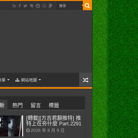
歌單
網站地圖
新
熱門
留言
標籤
[轉載][方吉君翻推特] 推
特上在夯什麼 Part.2291
2026 年 8 月 9 日