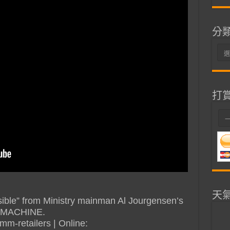
分
分
類
打
天
visible” from Ministry mainman Al Jourgensen’s
 MACHINE.
/smm-retailers | Online: