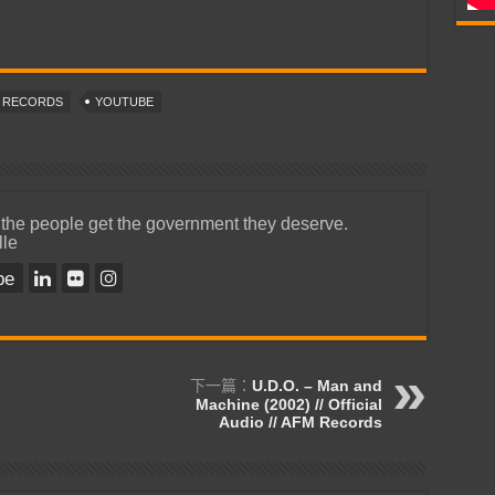
T RECORDS
YOUTUBE
 the people get the government they deserve.
lle
be
下一篇：
U.D.O. – Man and
Machine (2002) // Official
Audio // AFM Records