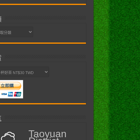
類
賞
氣
Taoyuan