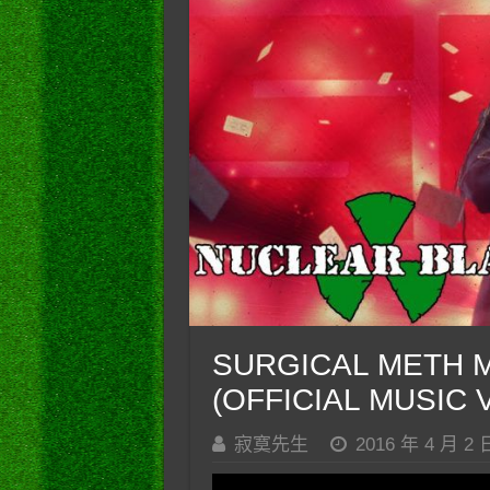
SURGICAL METH MAC
(OFFICIAL MUSIC 
寂寞先生
2016 年 4 月 2 