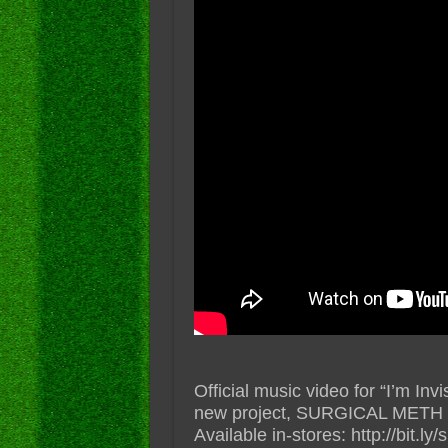
Official music video for “I’m In
new project, SURGICAL METH
Available in-stores: http://bit.ly