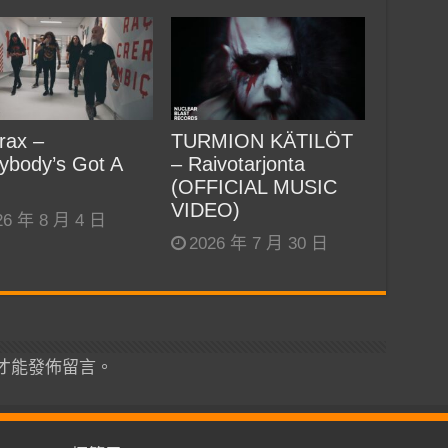
rax –
TURMION KÄTILÖT
ybody’s Got A
– Raivotarjonta
(OFFICIAL MUSIC
VIDEO)
26 年 8 月 4 日
2026 年 7 月 30 日
才能發佈留言。