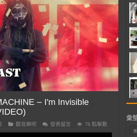
HINE – I'm Invisible
VIDEO)
彙
日
聽音樂吧
發表留言
76 點擊數
彙
整