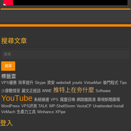
搜尋文章
標籤雲
VPS優惠
效率提升
Skype
資安
webshell
yourls
VirtueMart
後門程式
Tips
推特上在夯什麼
少康戰情室
麗文正經話
WWE
Software
YouTube
系統維運
VPS
魔靈召喚
網路酸路湯
華視新聞廣場
WordPress
VPS評測
TALK
WP-ShellStorm
VestaCP
Unattended Install
VirMach
生產力工具
Winhance
XPipe
登入