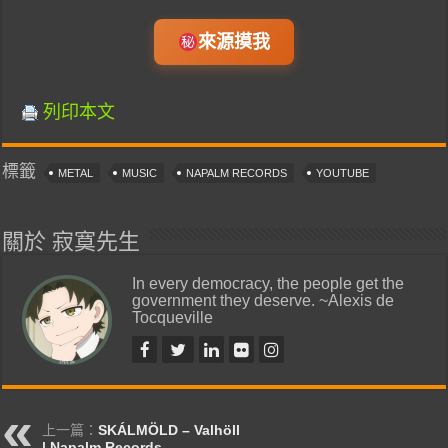
來源摸我
列印本文
標籤
METAL
MUSIC
NAPALM RECORDS
YOUTUBE
關於 寂寞先生
In every democracy, the people get the
government they deserve. ~Alexis de
Tocqueville
上一篇：
SKÁLMÖLD – Valhöll
| Napalm Records