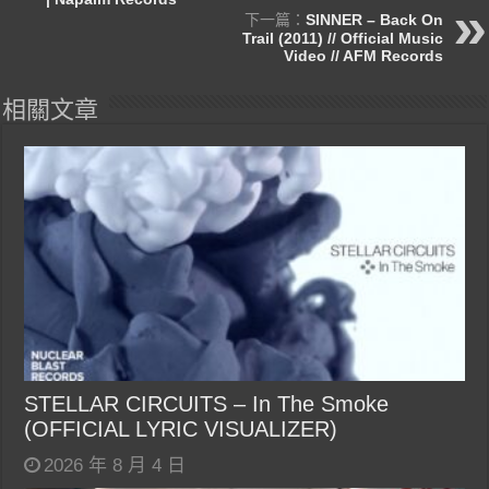
下一篇：
SINNER – Back On
Trail (2011) // Official Music
Video // AFM Records
相關文章
STELLAR CIRCUITS – In The Smoke
(OFFICIAL LYRIC VISUALIZER)
2026 年 8 月 4 日