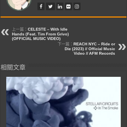
上一篇：
CELESTE – With Idle
Hands (Feat. Tim From Grivo)
(OFFICIAL MUSIC VIDEO)
下一篇：
REACH NYC – Ride or
Die (2023) // Official Music
Video // AFM Records
相關文章