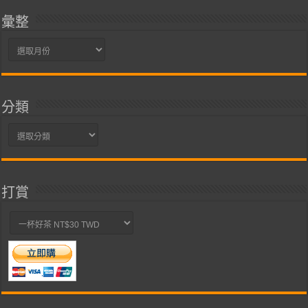
彙整
彙
整
分類
分
類
打賞