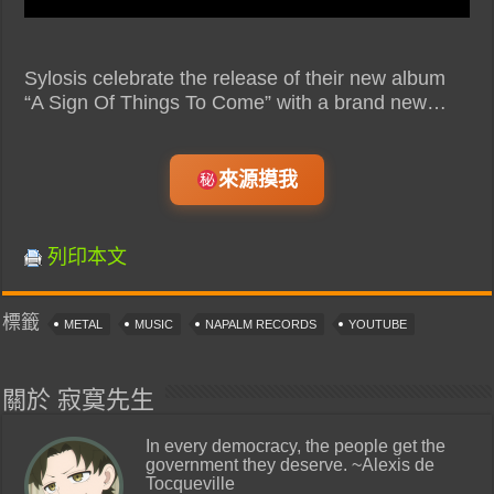
Sylosis celebrate the release of their new album
“A Sign Of Things To Come” with a brand new…
來源摸我
列印本文
標籤
METAL
MUSIC
NAPALM RECORDS
YOUTUBE
關於 寂寞先生
In every democracy, the people get the
government they deserve. ~Alexis de
Tocqueville