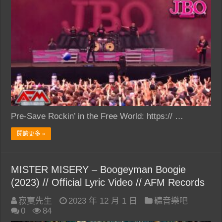
Pre-Save Rockin’ in the Free World: https:// …
閱讀更多 »
MISTER MISERY – Boogeyman Boogie
(2023) // Official Lyric Video // AFM Records
寂寞先生
2023 年 12 月 1 日
聽音樂吧
0
84