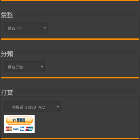
彙整
彙
整
分類
分
類
打賞