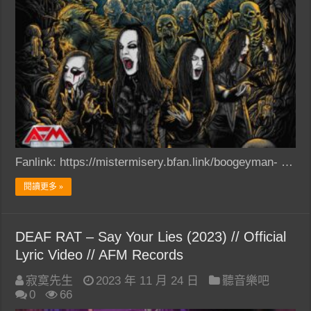
Fanlink: https://mistermisery.bfan.link/boogeyman- …
閱讀更多 »
DEAF RAT – Say Your Lies (2023) // Official
Lyric Video // AFM Records
寂寞先生
2023 年 11 月 24 日
聽音樂吧
0
66