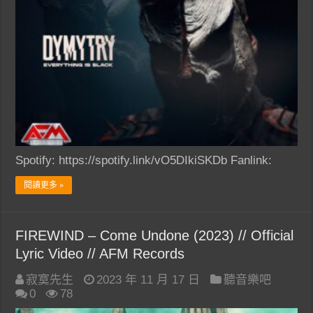
Spotify: https://spotify.link/vO5DIkiSKDb Fanlink:
閱讀更多 »
FIREWIND – Come Undone (2023) // Official
Lyric Video // AFM Records
寂寞先生
2023 年 11 月 17 日
聽音樂吧
0
78