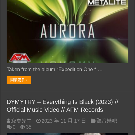
Taken from the album “Expedition One “ …
閱讀更多 »
DYMYTRY – Everything Is Black (2023) //
Official Music Video // AFM Records
寂寞先生
2023 年 11 月 17 日
聽音樂吧
0
35