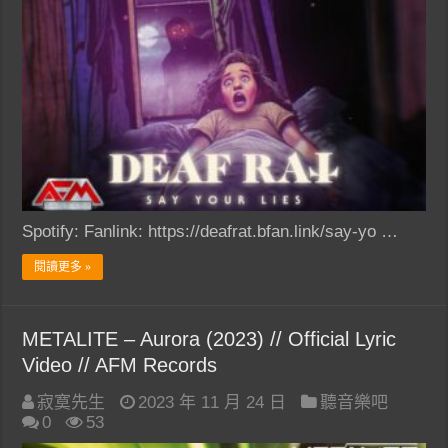
Spotify: Fanlink: https://deafrat.bfan.link/say-yo …
閱讀更多 »
METALITE – Aurora (2023) // Official Lyric
Video // AFM Records
寂寞先生
2023 年 11 月 24 日
聽音樂吧
0
53