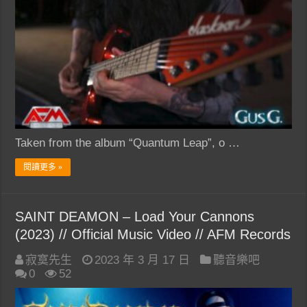
Taken from the album “Quantum Leap”, o …
閱讀更多 »
SAINT DEAMON – Load Your Cannons
(2023) // Official Music Video // AFM Records
寂寞先生
2023 年 3 月 17 日
聽音樂吧
0
52