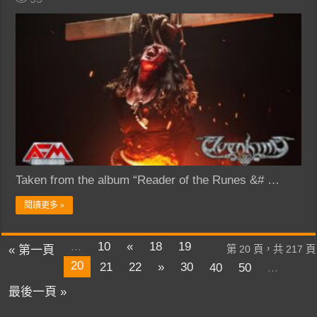
Taken from the album “Reader of the Runes &# …
閱讀更多 »
...
10
«
18
19
« 第一頁
第 20 頁，共 217 頁
20
21
22
»
30
40
50
...
最後一頁 »