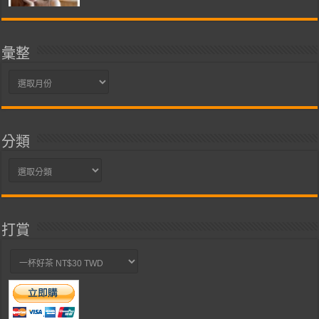
彙整
彙
整
分類
分
類
打賞