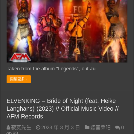
Taken from the album “Legends”, out Ju …
閱讀更多 »
ELVENKING – Bride of Night (feat. Heike
Langhans) (2023) // Official Music Video //
AFM Records
寂寞先生
2023 年 3 月 3 日
聽音樂吧
0
99