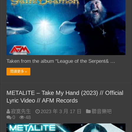
Taken from the album “League of the Serpent& …
閱讀更多 »
METALITE – Take My Hand (2023) // Official
Lyric Video // AFM Records
寂寞先生
2023 年 3 月 17 日
聽音樂吧
0
48