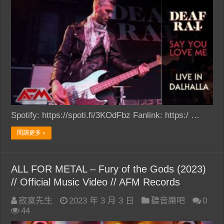
Spotify: https://spoti.fi/3KOdFbz Fanlink: https:/ …
閱讀更多 »
ALL FOR METAL – Fury of the Gods (2023)
// Official Music Video // AFM Records
寂寞先生
2023 年 3 月 3 日
聽音樂吧
0
44