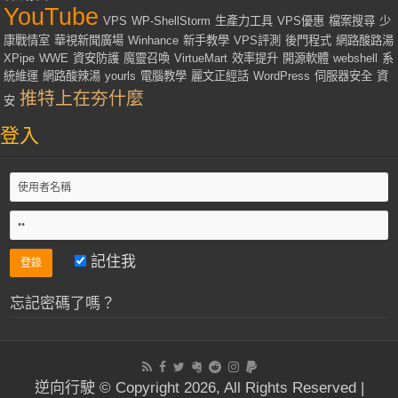
YouTube
VPS
WP-ShellStorm
生產力工具
VPS優惠
檔案搜尋
少
康戰情室
華視新聞廣場
Winhance
新手教學
VPS評測
後門程式
網路酸路湯
XPipe
WWE
資安防護
魔靈召喚
VirtueMart
效率提升
開源軟體
webshell
系
統維運
網路酸辣湯
yourls
電腦教學
麗文正經話
WordPress
伺服器安全
資
推特上在夯什麼
安
登入
記住我
忘記密碼了嗎？
逆向行駛 © Copyright 2026, All Rights Reserved |