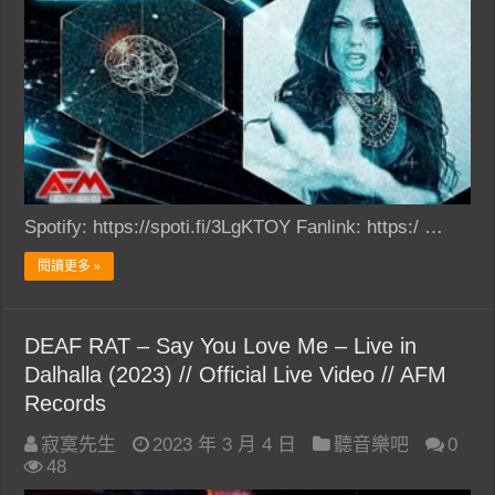
Spotify: https://spoti.fi/3LgKTOY Fanlink: https:/ …
閱讀更多 »
DEAF RAT – Say You Love Me – Live in
Dalhalla (2023) // Official Live Video // AFM
Records
寂寞先生
2023 年 3 月 4 日
聽音樂吧
0
48