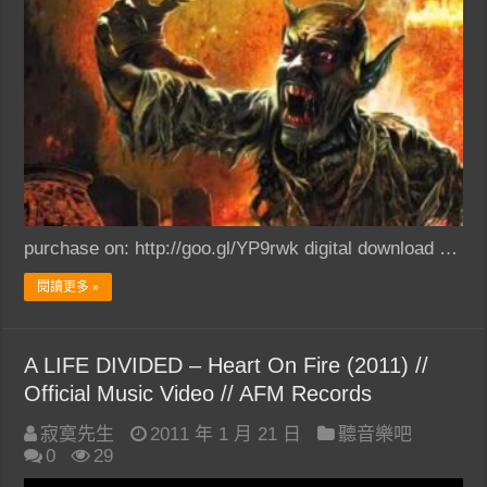
purchase on: http://goo.gl/YP9rwk digital download …
閱讀更多 »
A LIFE DIVIDED – Heart On Fire (2011) //
Official Music Video // AFM Records
寂寞先生
2011 年 1 月 21 日
聽音樂吧
0
29