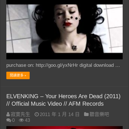
purchase on: http://goo.gl/yxNrHr digital download …
閱讀更多 »
ELVENKING – Your Heroes Are Dead (2011)
// Official Music Video // AFM Records
寂寞先生
2011 年 1 月 14 日
聽音樂吧
0
43