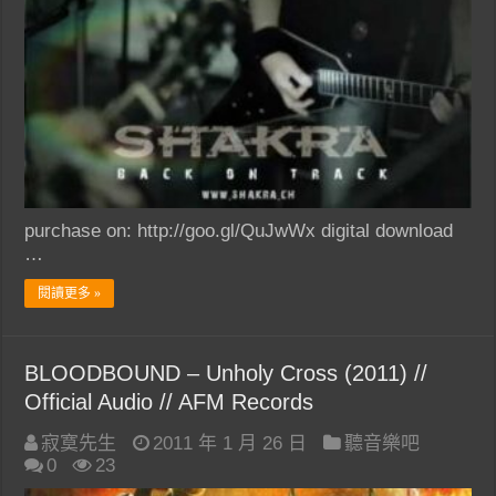
purchase on: http://goo.gl/QuJwWx digital download
…
閱讀更多 »
BLOODBOUND – Unholy Cross (2011) //
Official Audio // AFM Records
寂寞先生
2011 年 1 月 26 日
聽音樂吧
0
23