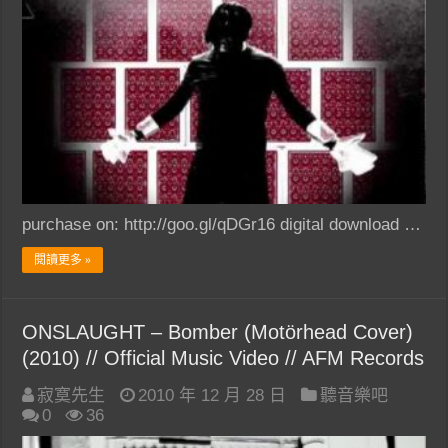
purchase on: http://goo.gl/qDGr16 digital download …
閱讀更多 »
ONSLAUGHT – Bomber (Motörhead Cover)
(2010) // Official Music Video // AFM Records
寂寞先生
2010 年 12 月 28 日
聽音樂吧
0
36