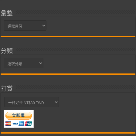
彙整
彙
整
分類
分
類
打賞