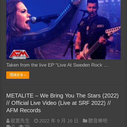
Taken from the live EP “Live At Sweden Rock …
閱讀更多 »
METALITE – We Bring You The Stars (2022)
// Official Live Video (Live at SRF 2022) //
AFM Records
寂寞先生
2022 年 9 月 16 日
聽音樂吧
0
38