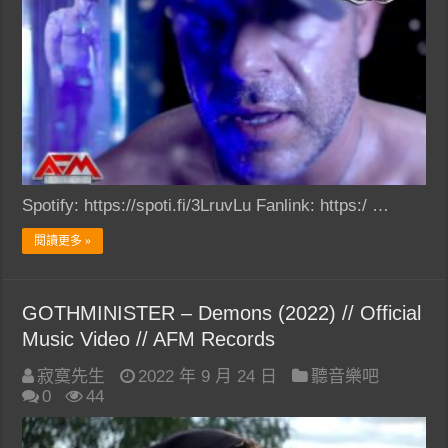
Spotify: https://spoti.fi/3LruvLu Fanlink: https:/ …
閱讀更多 »
GOTHMINISTER – Demons (2022) // Official
Music Video // AFM Records
寂寞先生
2022 年 9 月 24 日
聽音樂吧
0
44