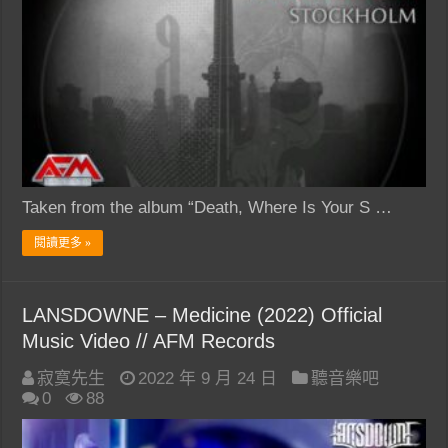
Taken from the album “Death, Where Is Your S …
閱讀更多 »
LANSDOWNE – Medicine (2022) Official
Music Video // AFM Records
寂寞先生
2022 年 9 月 24 日
聽音樂吧
0
88