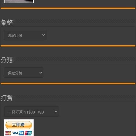
彙整
彙
整
分類
分
類
打賞