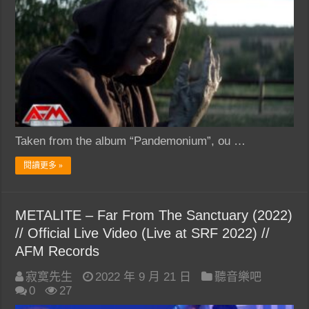
Taken from the album “Pandemonium”, ou …
閱讀更多 »
METALITE – Far From The Sanctuary (2022)
// Official Live Video (Live at SRF 2022) //
AFM Records
寂寞先生
2022 年 9 月 21 日
聽音樂吧
0
27