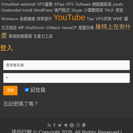
VirtueMart
webshell
VPS優惠
XPipe
VPS
Software
網路酸路湯
yourls
Unattended Install
WordPress
後門程式
Skype
少康戰情室
TALK
資安
YouTube
Winhance
系統維運
效率提升
Tips
VPS評測
WWE
麗
推特上在夯什
文正經話
WP-ShellStorm
VirMach
VestaCP
魔靈召喚
麼
華視新聞廣場
生產力工具
登入
記住我
忘記密碼了嗎？
逆向行駛 © Copyright 2026, All Rights Reserved |