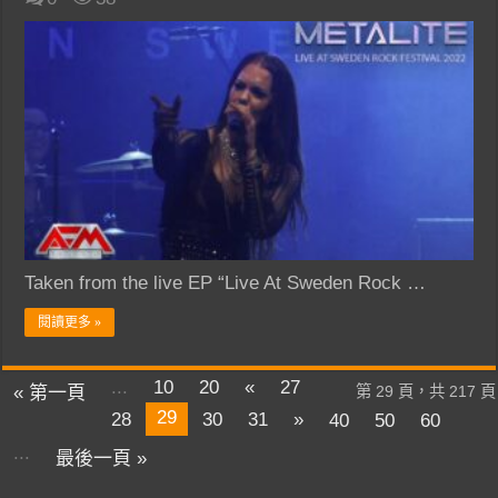
Taken from the live EP “Live At Sweden Rock …
閱讀更多 »
...
10
20
«
27
« 第一頁
第 29 頁，共 217 頁
29
28
30
31
»
40
50
60
...
最後一頁 »