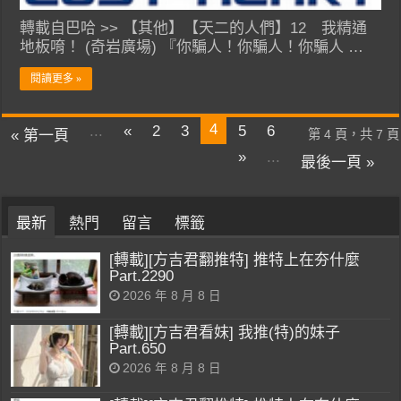
轉載自巴哈 >> 【其他】【天二的人們】12 我精通
地板唷！ (奇岩廣場) 『你騙人！你騙人！你騙人 …
閱讀更多 »
4
...
«
2
3
5
6
« 第一頁
第 4 頁，共 7 頁
»
...
最後一頁 »
最新
熱門
留言
標籤
[轉載][方吉君翻推特] 推特上在夯什麼
Part.2290
2026 年 8 月 8 日
[轉載][方吉君看妹] 我推(特)的妹子
Part.650
2026 年 8 月 8 日