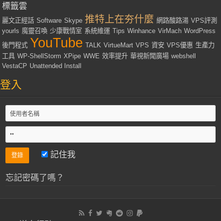
標籤雲
推特上在夯什麼
麗文正經話
Software
Skype
網路酸路湯
VPS評測
yourls
魔靈召喚
少康戰情室
系統維運
Tips
Winhance
VirMach
WordPress
YouTube
後門程式
TALK
VirtueMart
VPS
資安
VPS優惠
生產力
工具
WP-ShellStorm
XPipe
WWE
效率提升
華視新聞廣場
webshell
VestaCP
Unattended Install
登入
記住我
忘記密碼了嗎？