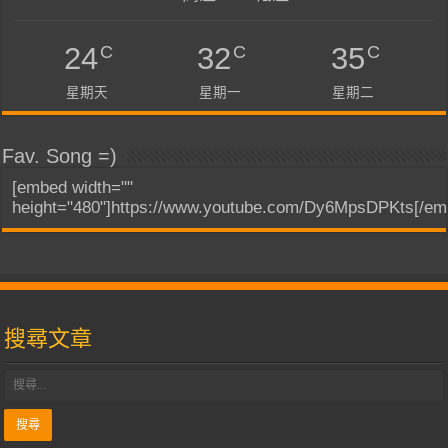
C
C
C
24
32
35
星期天
星期一
星期二
Fav. Song =)
[embed width=""
height="480"]https://www.youtube.com/Dy6MpsDPKts[/em
搜尋文章