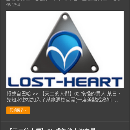
254
轉載自巴哈 >> 【天二的人們】02 拖怪的男人 某日，
先知水密桃加入了某龍洞槍巫團(一度差點成為補 …
閱讀更多 »