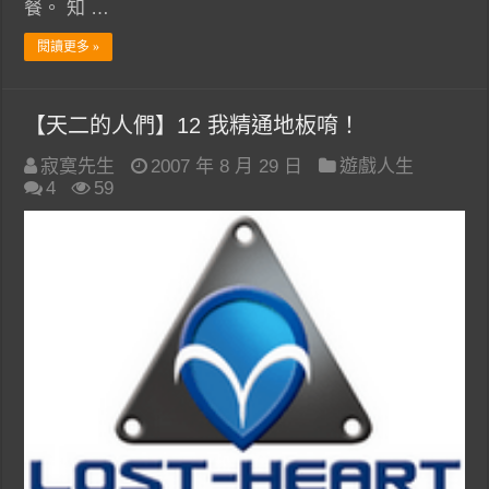
餐。 知 …
閱讀更多 »
【天二的人們】12 我精通地板唷！
寂寞先生
2007 年 8 月 29 日
遊戲人生
4
59