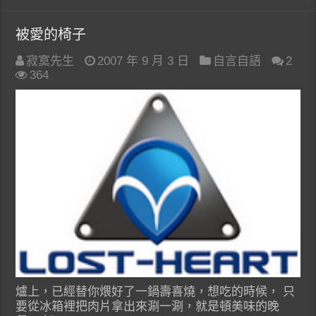
被愛的椅子
寂寞先生
2007 年 9 月 3 日
自言自語
2
364
爐上，已經替你煨好了一鍋壽喜燒，想吃的時候， 只
要從冰箱裡把肉片拿出來涮一涮，就是頓美味的晚