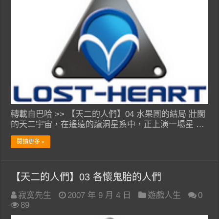
轉載自巴哈 >> 【天二的人們】04 水果團的結局 壯闊
的天二宇宙，在遙遠的龍洞星系中，正上演一場星 …
閱讀更多 »
【天二的人們】03 各懷鬼胎的人們
寂寞先生
2007 年 9 月 4 日
遊戲人生
0
89