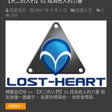
【天二的人們】01 成為他人的力量
寂寞先生
2007 年 9 月 4 日
遊戲人生
2
283
轉載自巴哈 >> 【天二的人們】01 成為他人的力量 朋
友就像一面鏡子， 如果你懷疑他， 他就會懷疑 …
閱讀更多 »