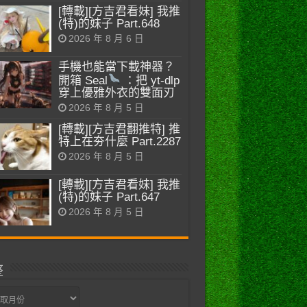
[轉載][方吉君看妹] 我推
(特)的妹子 Part.648
2026 年 8 月 6 日
手機也能當下載神器？
開箱 Seal
：把 yt-dlp
穿上優雅外衣的雙面刃
2026 年 8 月 5 日
[轉載][方吉君翻推特] 推
特上在夯什麼 Part.2287
2026 年 8 月 5 日
[轉載][方吉君看妹] 我推
(特)的妹子 Part.647
2026 年 8 月 5 日
整