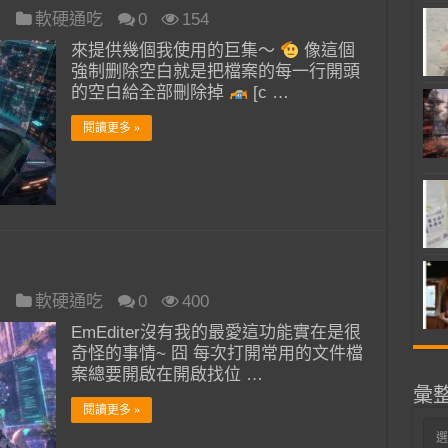
日
軟硬通吃
0
154
來提供幾個我使用的巨集～
像這個
強制删除空白就是把檔案的每一行開頭
的空白給全部刪除掉
[c …
閱讀更多 »
日
軟硬通吃
0
400
EmEditer沒有我的最愛這功能實在是很
奇怪的事情~ 囧 每次打開常用的文件檔
案總要開啟在開啟找位 …
彙
閱讀更多 »
彙