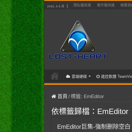
隱私權政策
著作權保護
聯繫我
2026, 6 8 月
雲端硬碟
遠控軟體 TeamVie
首頁
/
標籤:
EmEditor
依標籤歸檔：
EmEditor
EmEditor巨集-強制删除空白