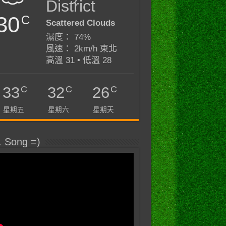
District
30
C
Scattered Clouds
濕度： 74%
風速： 2km/h 東北
高溫 31 • 低溫 28
C
C
C
33
32
26
星期五
星期六
星期天
. Song =)