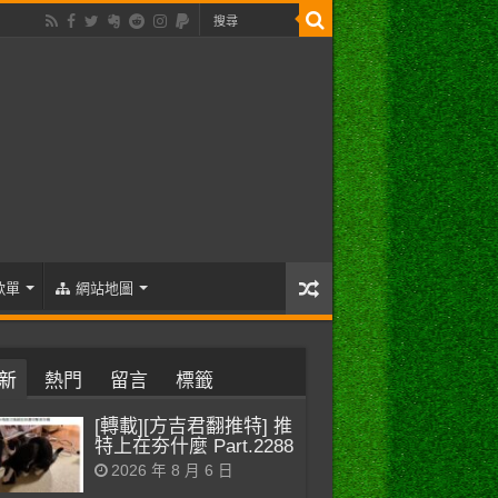
歌單
網站地圖
新
熱門
留言
標籤
[轉載][方吉君翻推特] 推
特上在夯什麼 Part.2288
2026 年 8 月 6 日