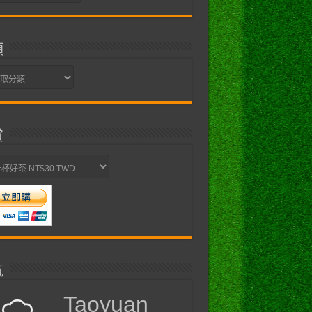
類
賞
氣
Taoyuan