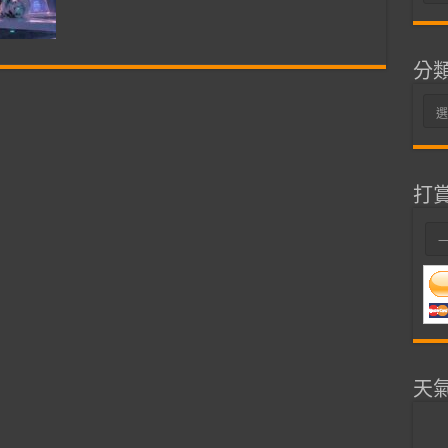
整
分
分
類
打
天