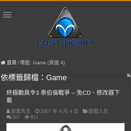
首頁
/
標籤:
Game
(頁面 4)
依標籤歸檔：
Game
終極動員令3 泰伯倫戰爭 – 免CD、修改器下
載
寂寞先生
2007 年 4 月 4 日
遊戲人生
107
811