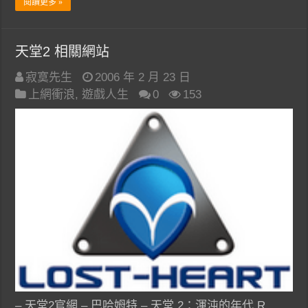
閱讀更多 »
天堂2 相關網站
寂寞先生
2006 年 2 月 23 日
上網衝浪
,
遊戲人生
0
153
– 天堂2官網 – 巴哈姆特 – 天堂 2：渾沌的年代 R …