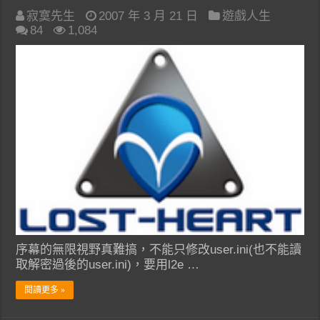
寂寞先生
2007 年 3 月 21 日
遊戲人生
84
1,084
序幕的無限視野真難搞，不能只修改user.ini(也不能讀
取解密過後的user.ini)，要用l2e …
閱讀更多 »