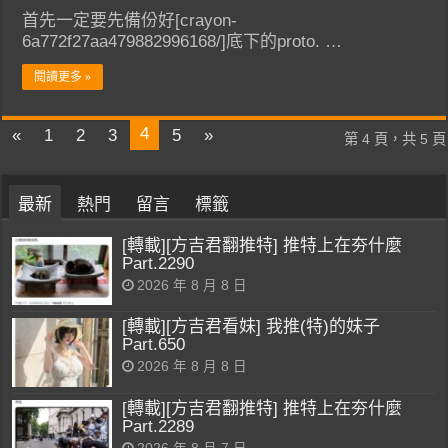
首先一定要先備份好[crayon-
6a772f27aa479882996168/]底下的proto. …
閱讀更多 »
4
«
1
2
3
5
»
第 4 頁，共 5 頁
最新
熱門
留言
標籤
[轉載][方吉君翻推特] 推特上在夯什麼
Part.2290
2026 年 8 月 8 日
[轉載][方吉君看妹] 我推(特)的妹子
Part.650
2026 年 8 月 8 日
[轉載][方吉君翻推特] 推特上在夯什麼
Part.2289