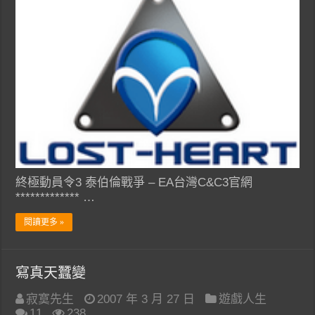
終極動員令3 泰伯倫戰爭 – EA台灣C&C3官網
************* …
閱讀更多 »
寫真天蠶變
寂寞先生
2007 年 3 月 27 日
遊戲人生
11
238