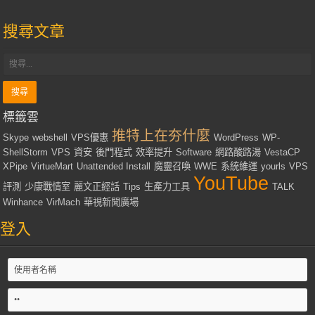
搜尋文章
標籤雲
推特上在夯什麼
Skype
webshell
VPS優惠
WordPress
WP-
ShellStorm
VPS
資安
後門程式
效率提升
Software
網路酸路湯
VestaCP
XPipe
VirtueMart
Unattended Install
魔靈召喚
WWE
系統維運
yourls
VPS
YouTube
評測
少康戰情室
麗文正經話
Tips
生產力工具
TALK
Winhance
VirMach
華視新聞廣場
登入