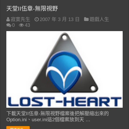
天堂II伍章-無限視野
寂寞先生
2007 年 3 月 13 日
遊戲人生
0
43
下載天堂II伍章-無限視野檔案後把解壓縮出來的
Option.ini、user.ini這2個檔案放到天 …