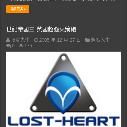
閱讀更多 »
世紀帝國三-英國超強火箭砲
寂寞先生
2005 年 12 月 27 日
遊戲人生
0
175