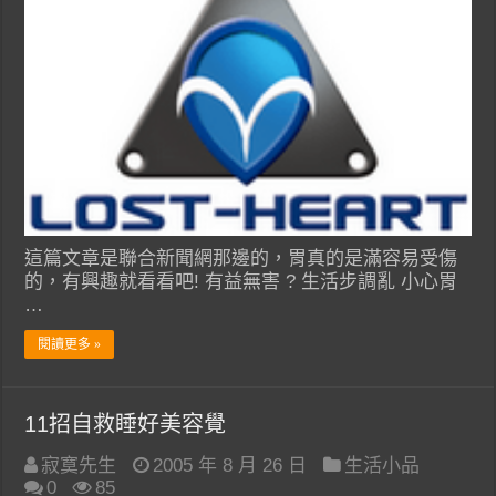
這篇文章是聯合新聞網那邊的，胃真的是滿容易受傷
的，有興趣就看看吧! 有益無害 ? 生活步調亂 小心胃
…
閱讀更多 »
11招自救睡好美容覺
寂寞先生
2005 年 8 月 26 日
生活小品
0
85