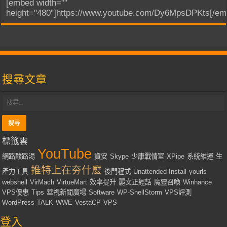
[embed width=""
height="480"]https://www.youtube.com/Dy6MpsDPKts[/em
搜尋文章
標籤雲
YouTube
網路酸路湯
資安
Skype
少康戰情室
XPipe
系統維運
生
推特上在夯什麼
產力工具
後門程式
Unattended Install
yourls
webshell
VirMach
VirtueMart
效率提升
麗文正經話
魔靈召喚
Winhance
VPS優惠
Tips
華視新聞廣場
Software
WP-ShellStorm
VPS評測
WordPress
TALK
WWE
VestaCP
VPS
登入