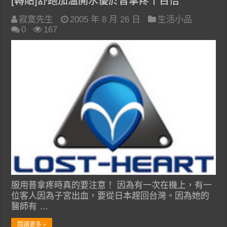
[轉貼]舒跑加溫開水優於普拿疼千百倍
寂寞先生
2005 年 8 月 26 日
生活小品
0
167
服用普拿疼時真的要注意！ 因為有一次在機上，有一
位客人因為子宮出血，要從日本趕回台灣。因為她的
醫師有 …
閱讀更多 »